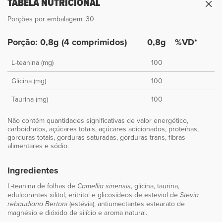
TABELA NUTRICIONAL
Porções por embalagem: 30
Porção: 0,8g (4 comprimidos)
0,8g
%VD*
L-teanina (mg)
100
Glicina (mg)
100
Taurina (mg)
100
Não contém quantidades significativas de valor energético,
carboidratos, açúcares totais, açúcares adicionados, proteínas,
gorduras totais, gorduras saturadas, gorduras trans, fibras
alimentares e sódio.
Ingredientes
L-teanina de folhas de
, glicina, taurina,
Camellia sinensis
edulcorantes xilitol, eritritol e glicosídeos de esteviol de
Stevia
(estévia), antiumectantes estearato de
rebaudiana Bertoni
magnésio e dióxido de silício e aroma natural.