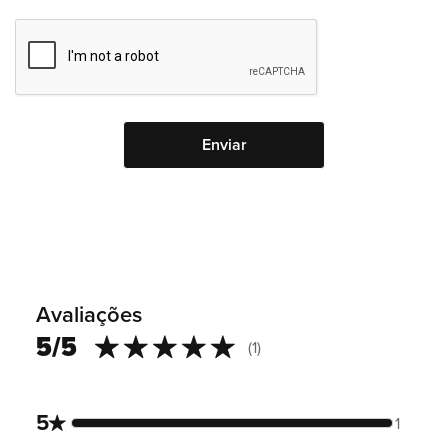
Avaliações
5/5
(
1
)
100
100
% of
5
1