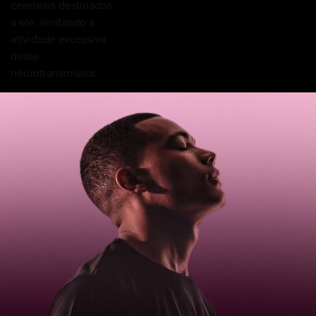
cerebrais destinados
a ele, limitando a
atividade excessiva
desse
neurotransmissor.