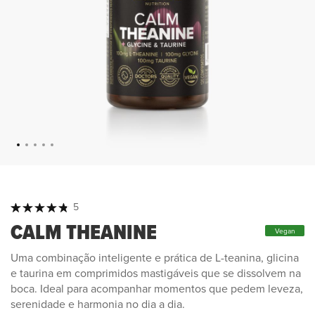
Classificação:
5
100
100
% of
CALM THEANINE
Vegan
Uma combinação inteligente e prática de L-teanina, glicina
e taurina em comprimidos mastigáveis que se dissolvem na
boca. Ideal para acompanhar momentos que pedem leveza,
serenidade e harmonia no dia a dia.