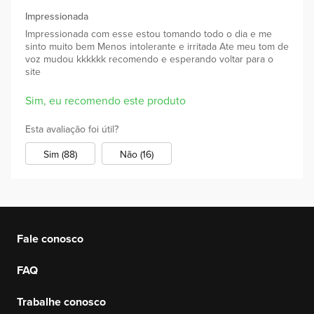
Impressionada
Impressionada com esse estou tomando todo o dia e me
sinto muito bem Menos intolerante e irritada Ate meu tom de
voz mudou kkkkkk recomendo e esperando voltar para o
site
Sim, eu recomendo este produto
Esta avaliação foi útil?
Sim (88)
Não (16)
Fale conosco
FAQ
Trabalhe conosco