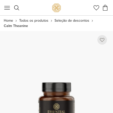
Meu C
Home
Todos os produtos
Seleção de descontos
Calm Theanine
Pular
para
o
final
da
Galeria
de
imagens