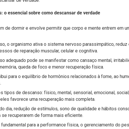
cansar de verdade.
es: o essencial sobre como descansar de verdade
ém de dormir e envolve permitir que corpo e mente entrem em u
o, o organismo ativa o sistema nervoso parassimpático, reduz o
essos de reparação muscular, celular e cognitiva.
so adequado pode se manifestar como cansaço mental, irritabili
memória, queda de foco e menor recuperação física.
bui para o equilíbrio de hormônios relacionados à fome, ao humo
.
 tipos de descanso: físico, mental, sensorial, emocional, social, 
e eles favorece uma recuperação mais completa.
do dia, redução de estímulos, sono de qualidade e hábitos cons
 se recuperarem de forma mais eficiente.
fundamental para a performance física, o gerenciamento do pes