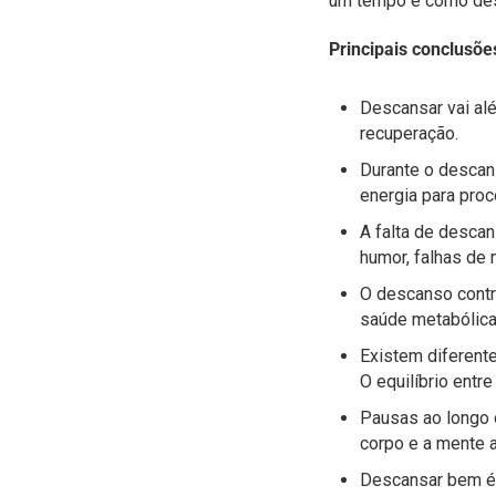
um tempo e como des
Principais conclusõ
Descansar vai al
recuperação.
Durante o descans
energia para proc
A falta de descan
humor, falhas de 
O descanso contri
saúde metabólica
Existem diferentes
O equilíbrio entr
Pausas ao longo 
corpo e a mente a
Descansar bem é 