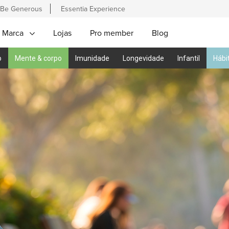
Be Generous
Essentia Experience
 Marca
Lojas
Pro member
Blog
o
Mente & corpo
Imunidade
Longevidade
Infantil
Hábi