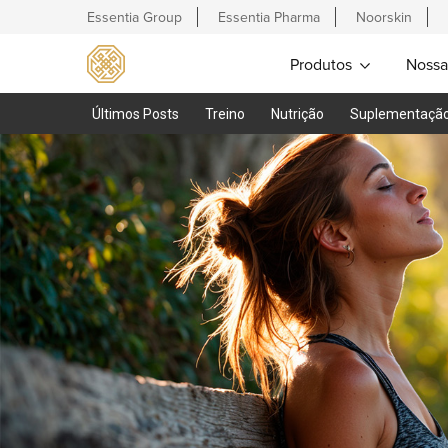
Essentia Group
Essentia Pharma
Noorskin
Produtos
Nossa
Últimos Posts
Treino
Nutrição
Suplementaçã