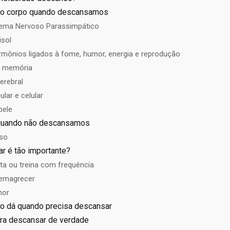
no corpo quando descansamos
tema Nervoso Parassimpático
isol
ormônios ligados à fome, humor, energia e reprodução
a memória
erebral
lar e celular
pele
quando não descansamos
nso
r é tão importante?
ta ou treina com frequência
 emagrecer
hor
po dá quando precisa descansar
ara descansar de verdade