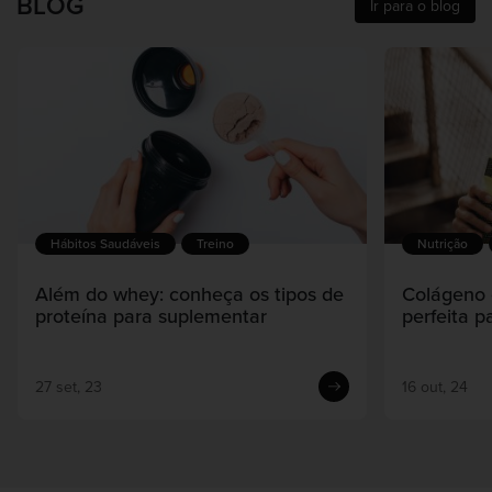
BLOG
Ir para o blog
Hábitos Saudáveis
Treino
Nutrição
Além do whey: conheça os tipos de
Colágeno 
proteína para suplementar
perfeita 
27 set, 23
16 out, 24