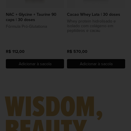
NAC + Glycine + Taurine 90
Cacao Whey Lata | 30 doses
caps | 30 doses
Whey protein hidrolisado e
isolado com colágeno em
Fórmula Pró-Glutationa
peptídeos e cacau
R$ 112,00
R$ 570,00
Adicionar à sacola
Adicionar à sacola
WISDOM,
BEAUTY