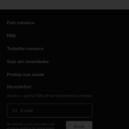
Fale conosco
FAQ
Trabalhe conosco
Seja um revendedor
Proteja sua saúde
Newsletter
Assine e ganhe 10% off na sua primeira compra.
E-mail
Ao assinar, você concorda com
Enviar
a nossa
política de privacidade.