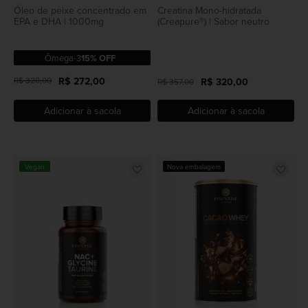
Óleo de peixe concentrado em
Creatina Mono-hidratada
EPA e DHA | 1000mg
(Creapure®) | Sabor neutro
Ômega-3
15% OFF
R$ 320,00
R$ 272,00
R$ 320,00
R$ 357,00
Adicionar à sacola
Adicionar à sacola
Adicionar
Adi
Vegan
Nova embalagem
a
a
lista
lista
de
de
favoritos
favo