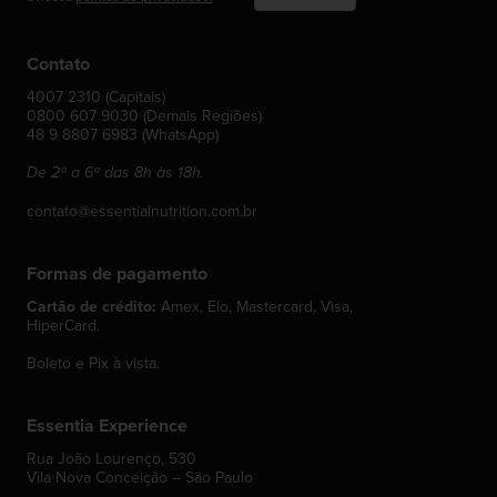
Contato
4007 2310 (Capitais)
0800 607 9030 (Demais Regiões)
48 9 8807 6983 (WhatsApp)
De 2ª a 6ª das 8h às 18h.
contato@essentialnutrition.com.br
Formas de pagamento
Cartão de crédito:
Amex, Elo, Mastercard, Visa,
HiperCard.
Boleto e Pix à vista.
Essentia Experience
Rua João Lourenço, 530
Vila Nova Conceição – São Paulo