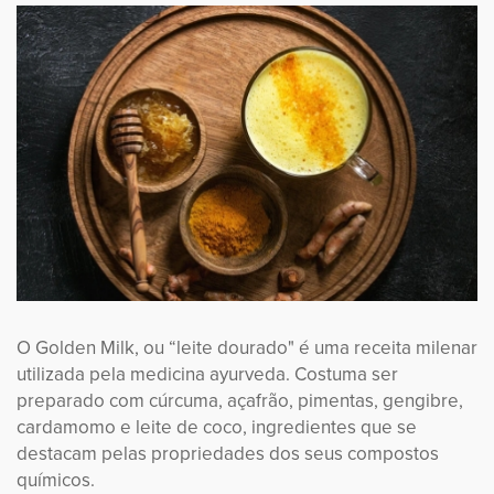
O Golden Milk, ou “leite dourado" é uma receita milenar
utilizada pela medicina ayurveda. Costuma ser
preparado com cúrcuma, açafrão, pimentas, gengibre,
cardamomo e leite de coco, ingredientes que se
destacam pelas propriedades dos seus compostos
químicos.