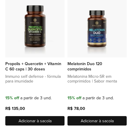
lista
lista
de
de
favoritos
favor
Propolis + Quercetin + Vitamin
Melatonin Duo 120
C 60 caps | 30 doses
comprimidos
Immuno self defense - fórmula
Melatonina Micro-SR em
para imunidade
comprimidos | Sabor menta
15% off
a partir de 3 und.
15% off
a partir de 3 und.
R$ 135,00
R$ 78,00
Adicionar à sacola
Adicionar à sacola