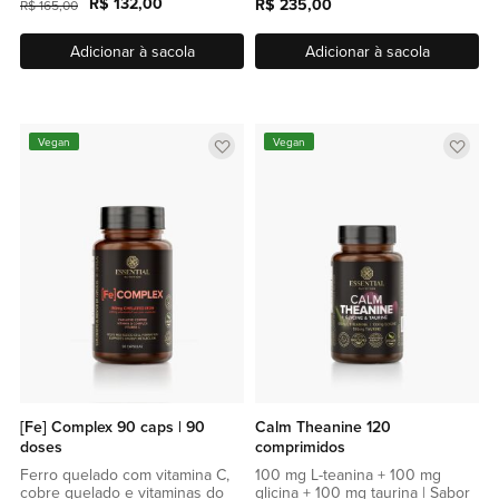
R$ 132,00
R$ 235,00
R$ 165,00
Adicionar à sacola
Adicionar à sacola
Adicionar
Adic
Vegan
Vegan
a
a
lista
lista
de
de
favoritos
favor
[Fe] Complex 90 caps | 90
Calm Theanine 120
doses
comprimidos
Ferro quelado com vitamina C,
100 mg L-teanina + 100 mg
cobre quelado e vitaminas do
glicina + 100 mg taurina | Sabor