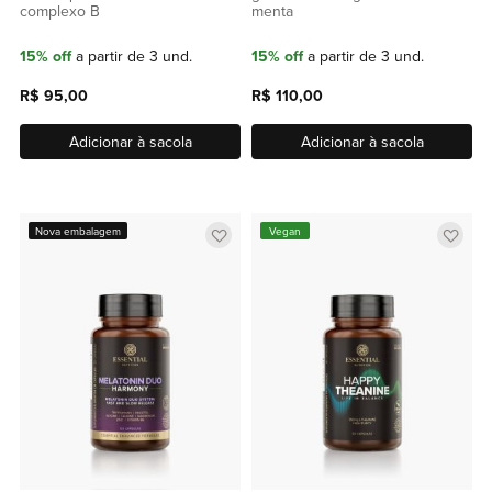
complexo B
menta
15% off
a partir de 3 und.
15% off
a partir de 3 und.
R$ 95,00
R$ 110,00
Adicionar à sacola
Adicionar à sacola
Adicionar
Adic
Nova embalagem
Vegan
a
a
lista
lista
de
de
favoritos
favor