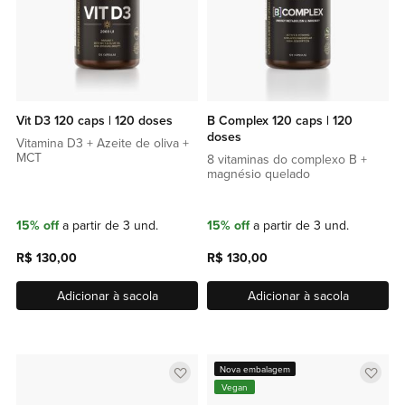
Vit D3 120 caps | 120 doses
B Complex 120 caps | 120
doses
Vitamina D3 + Azeite de oliva +
MCT
8 vitaminas do complexo B +
magnésio quelado
15% off
a partir de 3 und.
15% off
a partir de 3 und.
R$ 130,00
R$ 130,00
Adicionar à sacola
Adicionar à sacola
Adicionar
Adic
Nova embalagem
Vegan
a
a