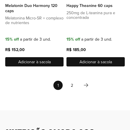
Melatonin Duo Harmony 120
Happy Theanine 60 caps
caps
250mg de L-teanina pura e
concentrada
Melatonina Micro-SR + complexo
de nutrientes
15% off
a partir de 3 und.
15% off
a partir de 3 und.
R$ 152,00
R$ 185,00
Adicionar à sacola
Adicionar à sacola
Página
Página
Próximo
Você esta lendo a pagina
Página
1
2