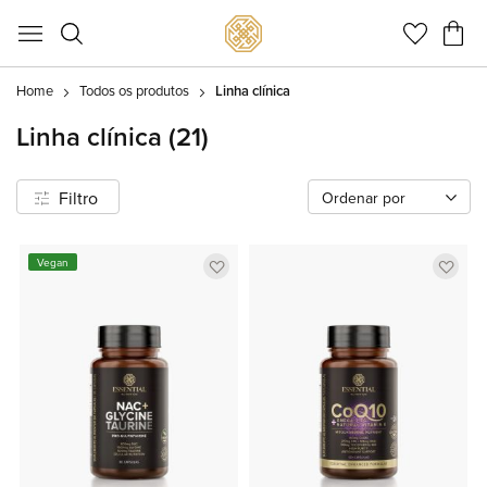
Meu C
Home
Todos os produtos
Linha clínica
Linha clínica
(21)
Filtro
Ordenar por
Adicionar
Adic
Vegan
a
a
lista
lista
de
de
favoritos
favor