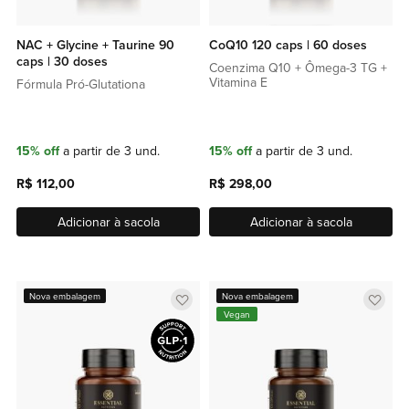
NAC + Glycine + Taurine 90
CoQ10 120 caps | 60 doses
caps | 30 doses
Coenzima Q10 + Ômega-3 TG +
Vitamina E
Fórmula Pró-Glutationa
15% off
a partir de 3 und.
15% off
a partir de 3 und.
R$ 112,00
R$ 298,00
Adicionar à sacola
Adicionar à sacola
Adicionar
Adic
Nova embalagem
Nova embalagem
Vegan
a
a
lista
lista
de
de
favoritos
favor