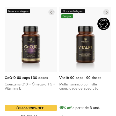
Adicionar
Adic
Nova embalagem
Nova embalagem
Vegan
a
a
lista
lista
de
de
favoritos
favor
CoQ10 60 caps | 30 doses
Vitalift 90 caps | 90 doses
Coenzima Q10 + Ômega-3 TG +
Multivitamínico com alta
Vitamina E
capacidade de absorção
15% off
a partir de 3 und.
Ômega-3
20% OFF