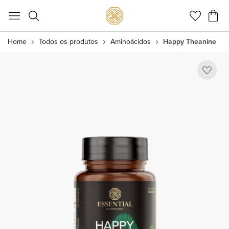
Meu C
Home
Todos os produtos
Aminoácidos
Happy Theanine
Pular
para
o
final
da
Galeria
de
imagens