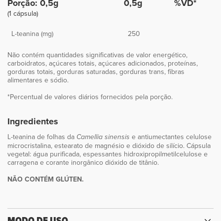
Porção: 0,5g
0,5g
%VD*
(1 cápsula)
L-teanina (mg)
250
Não contém quantidades significativas de valor energético,
carboidratos, açúcares totais, açúcares adicionados, proteínas,
gorduras totais, gorduras saturadas, gorduras trans, fibras
alimentares e sódio.
*Percentual de valores diários fornecidos pela porção.
Ingredientes
L-teanina de folhas da
e antiumectantes celulose
Camellia sinensis
microcristalina, estearato de magnésio e dióxido de silício. Cápsula
vegetal: água purificada, espessantes hidroxipropilmetilcelulose e
carragena e corante inorgânico dióxido de titânio.
NÃO CONTÉM GLÚTEN.
MODO DE USO