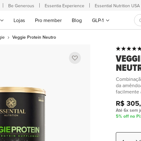
Be Generous
Essentia Experience
Essential Nutrition USA
Lojas
Pro member
Blog
GLP-1
gie
Veggie Protein Neutro
Classificação:
Saltar
100
100
% of
VEGGI
para
o
NEUT
início
da
Combinação 
da amêndoa
Galeria
facilmente 
de
imagens
R$ 305
Até 6x sem j
5% off no Pi