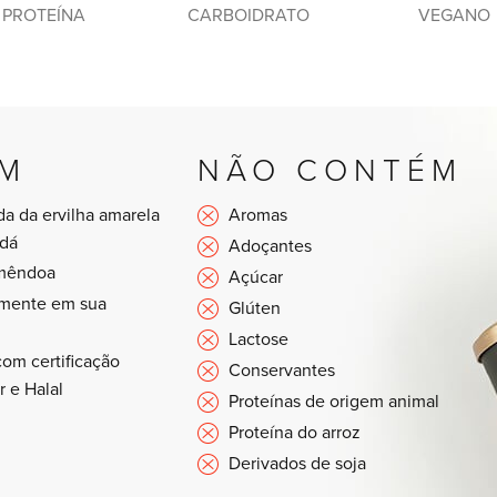
PROTEÍNA
CARBOIDRATO
VEGANO
M
NÃO CONTÉM
da da ervilha amarela
Aromas
adá
Adoçantes
amêndoa
Açúcar
mente em sua
Glúten
Lactose
com certificação
Conservantes
 e Halal
Proteínas de origem animal
Proteína do arroz
Derivados de soja