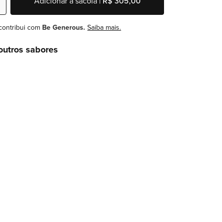
Adicionar à sacola |
R$ 305,00
contribui com
Be Generous.
Saiba mais.
outros sabores