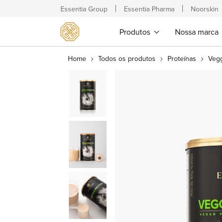
Essentia Group
Essentia Pharma
Noorskin
Produtos
Nossa marca
Home
Todos os produtos
Proteínas
Veg
Pular
para
o
final
da
Galeria
de
imagens