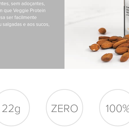
ntes, sem adoçantes,
om que Veggie Protein
ssa ser facilmente
u salgadas e aos sucos,
22g
ZERO
100