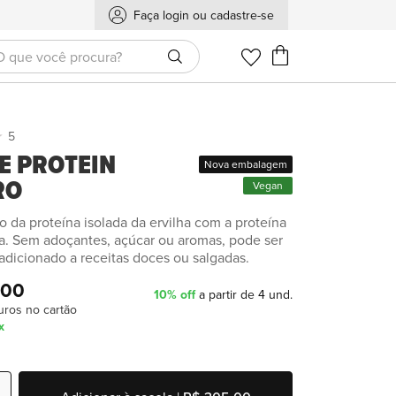
Faça login ou cadastre-se
Meu Carrinho
5
E PROTEIN
Nova embalagem
RO
Vegan
da proteína isolada da ervilha com a proteína
. Sem adoçantes, açúcar ou aromas, pode ser
adicionado a receitas doces ou salgadas.
,00
10% off
a partir de 4 und.
uros no cartão
x