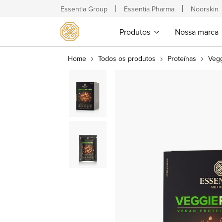
Essentia Group
Essentia Pharma
Noorskin
Produtos
Nossa marca
Home
Todos os produtos
Proteínas
Veg
Pular
para
o
final
da
Galeria
de
imagens