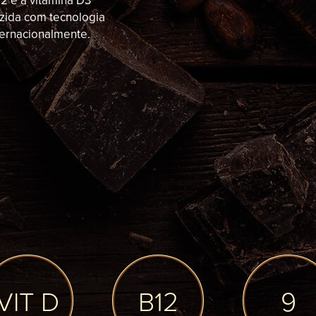
12 e a vitamina D3
uzida com tecnologia
ternacionalmente.
VIT D
B12
9