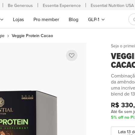
Be Generous
Essentia Experience
Essential Nutrition USA
Lojas
Pro member
Blog
GLP-1
gie
Veggie Protein Cacao
Saltar
Seja o primei
VEGGI
para
o
CACA
início
da
Combinação 
da amêndoa
Galeria
uma incrív
de
blend de 13
imagens
R$ 330
Até 6x sem j
5% off no Pi
Lata 13 