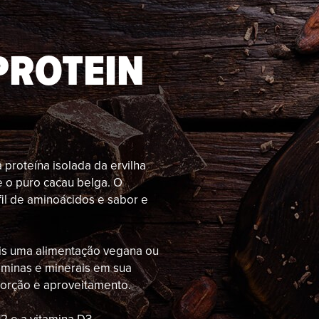
PROTEIN
proteína isolada da ervilha
 o puro cacau belga. O
fil de aminoácidos e sabor e
is uma alimentação vegana ou
aminas e minerais em sua
sorção e aproveitamento.