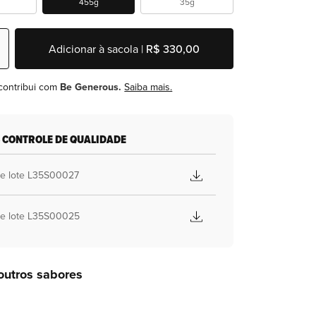
g
455g
35g
Adicionar à sacola |
R$ 330,00
contribui com
Be Generous.
Saiba mais.
 CONTROLE DE QUALIDADE
de lote L35S00027
de lote L35S00025
outros sabores