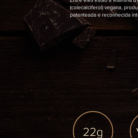
Entre eles estão a vitamina B
(colecalciferol) vegana, prod
patenteada e reconhecida in
22g