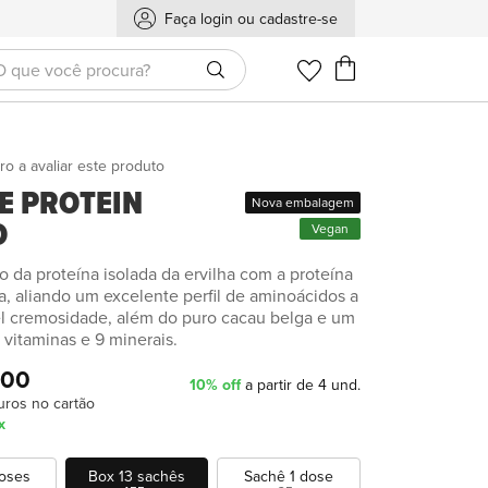
Faça login ou cadastre-se
Meu Carrinho
ro a avaliar este produto
E PROTEIN
Nova embalagem
O
Vegan
da proteína isolada da ervilha com a proteína
, aliando um excelente perfil de aminoácidos a
el cremosidade, além do puro cacau belga e um
 vitaminas e 9 minerais.
,00
10% off
a partir de 4 und.
uros no cartão
x
doses
Box 13 sachês
Sachê 1 dose