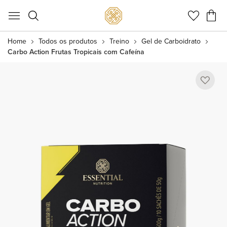
Meu C
Home
Todos os produtos
Treino
Gel de Carboidrato
Carbo Action Frutas Tropicais com Cafeína
Pular
para
o
final
da
Galeria
de
imagens