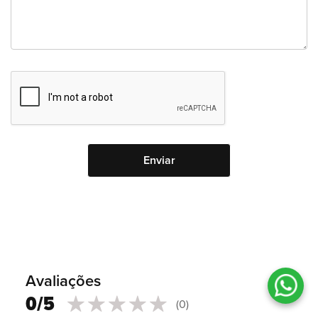
Avaliações
0/5
(0)
0
100