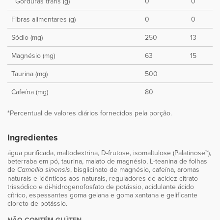
Gorduras trans (g)
0
0
Fibras alimentares (g)
0
0
Sódio (mg)
250
13
Magnésio (mg)
63
15
Taurina (mg)
500
Cafeína (mg)
80
*Percentual de valores diários fornecidos pela porção.
Ingredientes
água purificada, maltodextrina, D-frutose, isomaltulose (Palatinose™),
beterraba em pó, taurina, malato de magnésio, L-teanina de folhas
de
, bisglicinato de magnésio, cafeína, aromas
Camellia sinensis
naturais e idênticos aos naturais, reguladores de acidez citrato
trissódico e di-hidrogenofosfato de potássio, acidulante ácido
cítrico, espessantes goma gelana e goma xantana e gelificante
cloreto de potássio.
NÃO CONTÉM GLÚTEN.