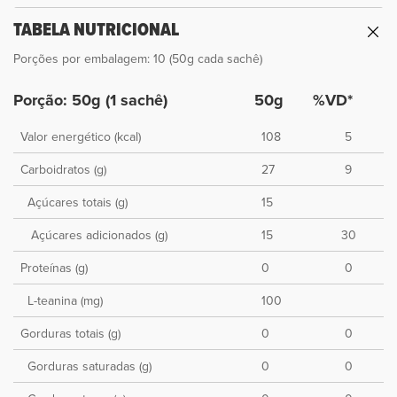
TABELA NUTRICIONAL
Porções por embalagem: 10 (50g cada sachê)
Porção: 50g (1 sachê)
50g
%VD*
Valor energético (kcal)
108
5
Carboidratos (g)
27
9
Açúcares totais (g)
15
Açúcares adicionados (g)
15
30
Proteínas (g)
0
0
L-teanina (mg)
100
Gorduras totais (g)
0
0
Gorduras saturadas (g)
0
0