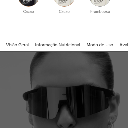
e
Cacao
Cacao
Framboesa
Visão Geral
Informação Nutricional
Modo de Uso
Aval