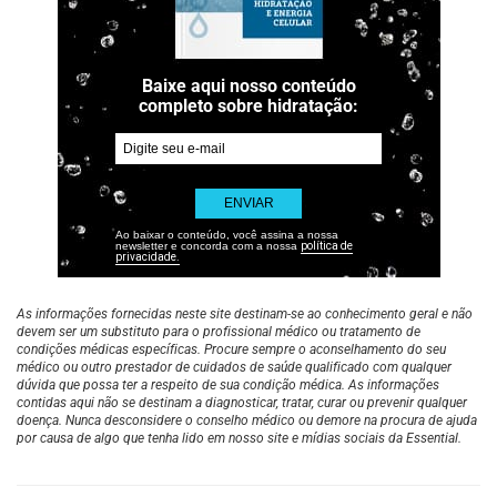
Baixe aqui nosso conteúdo
completo sobre hidratação:
ENVIAR
Ao baixar o conteúdo, você assina a nossa
newsletter e concorda com a nossa
política de
privacidade.
As informações fornecidas neste site destinam-se ao conhecimento geral e não
devem ser um substituto para o profissional médico ou tratamento de
condições médicas específicas. Procure sempre o aconselhamento do seu
médico ou outro prestador de cuidados de saúde qualificado com qualquer
dúvida que possa ter a respeito de sua condição médica. As informações
contidas aqui não se destinam a diagnosticar, tratar, curar ou prevenir qualquer
doença. Nunca desconsidere o conselho médico ou demore na procura de ajuda
por causa de algo que tenha lido em nosso site e mídias sociais da Essential.