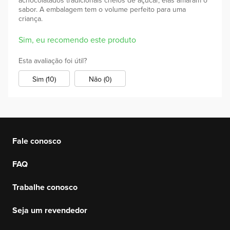
achocolatados tradicionais cheios de açucar, elas amaram o
sabor. A embalagem tem o volume perfeito para uma
criança.
Sim, eu recomendo este produto
Esta avaliação foi útil?
Sim (10)
Não (0)
Fale conosco
FAQ
Trabalhe conosco
Seja um revendedor