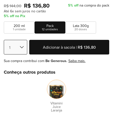
R$ 136,80
5% off
na compra do pack
R$ 144,00
Até 6x sem juros no cartão
5% off no Pix
200 ml
Pack
Lata 300g
1 unidade
12 unidades
20 doses
Adicionar à sacola |
R$ 136,80
Sua compra contribui com
Be Generous.
Saiba mais.
Conheça outros produtos
Vitamini
Juice
Laranja