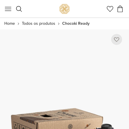
Meu C
Home
Todos os produtos
Chocoki Ready
Pular
para
o
final
da
Galeria
de
imagens