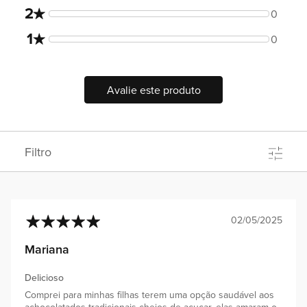
2
0
1
0
Avalie este produto
Filtro
02/05/2025
100%
Mariana
Delicioso
Comprei para minhas filhas terem uma opção saudável aos