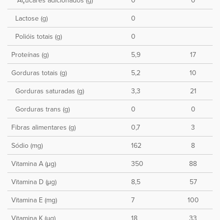
Açúcares adicionados (g)
0
0
Lactose (g)
0
Polióis totais (g)
0
Proteínas (g)
5,9
17
Gorduras totais (g)
5,2
10
Gorduras saturadas (g)
3,3
21
Gorduras trans (g)
0
0
Fibras alimentares (g)
0,7
3
Sódio (mg)
162
8
Vitamina A (μg)
350
88
Vitamina D (μg)
8,5
57
Vitamina E (mg)
7
100
Vitamina K (μg)
18
33