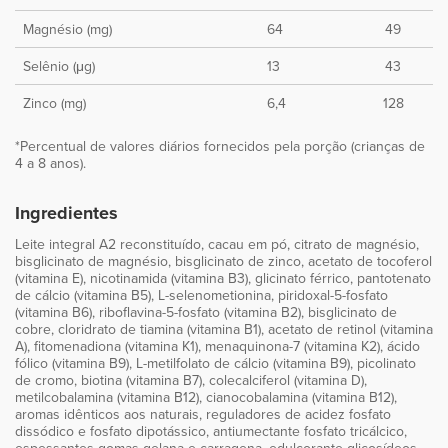
Magnésio (mg)
64
49
Selênio (μg)
13
43
Zinco (mg)
6,4
128
*Percentual de valores diários fornecidos pela porção (crianças de
4 a 8 anos).
Ingredientes
Leite integral A2 reconstituído, cacau em pó, citrato de magnésio,
bisglicinato de magnésio, bisglicinato de zinco, acetato de tocoferol
(vitamina E), nicotinamida (vitamina B3), glicinato férrico, pantotenato
de cálcio (vitamina B5), L-selenometionina, piridoxal-5-fosfato
(vitamina B6), riboflavina-5-fosfato (vitamina B2), bisglicinato de
cobre, cloridrato de tiamina (vitamina B1), acetato de retinol (vitamina
A), fitomenadiona (vitamina K1), menaquinona-7 (vitamina K2), ácido
fólico (vitamina B9), L-metilfolato de cálcio (vitamina B9), picolinato
de cromo, biotina (vitamina B7), colecalciferol (vitamina D),
metilcobalamina (vitamina B12), cianocobalamina (vitamina B12),
aromas idênticos aos naturais, reguladores de acidez fosfato
dissódico e fosfato dipotássico, antiumectante fosfato tricálcico,