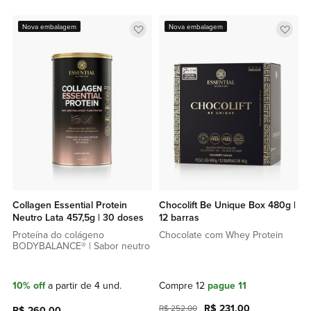
Adicionar
Adic
Nova embalagem
Nova embalagem
a
a
lista
lista
de
de
favoritos
favor
Collagen Essential Protein
Chocolift Be Unique Box 480g |
Neutro Lata 457,5g | 30 doses
12 barras
Proteína do colágeno
Chocolate com Whey Protein
BODYBALANCE® | Sabor neutro
10% off
a partir de 4 und.
Compre 12
pague 11
R$ 231,00
R$ 252,00
R$ 260,00