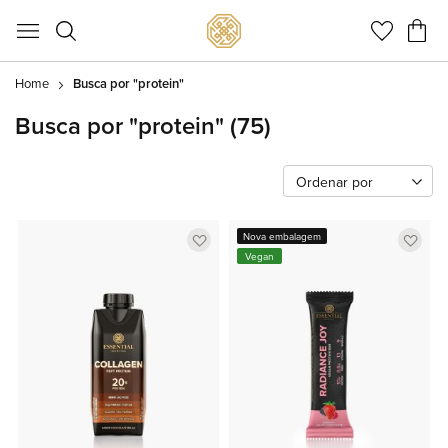
Meu C
Home
Busca por "protein"
Busca por "protein"
(75)
Ordenar por
Adicionar
Adic
Nova embalagem
Vegan
a
a
lista
lista
de
de
favoritos
favor