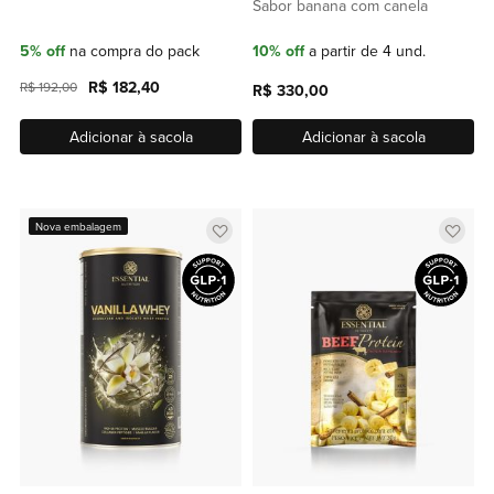
Sabor banana com canela
5% off
na compra do pack
10% off
a partir de 4 und.
R$ 182,40
R$ 192,00
R$ 330,00
Adicionar à sacola
Adicionar à sacola
Adicionar
Adic
Nova embalagem
a
a
lista
lista
de
de
favoritos
favor