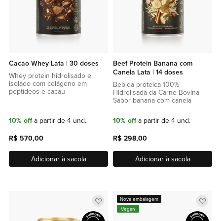
Cacao Whey Lata | 30 doses
Beef Protein Banana com
Canela Lata | 14 doses
Whey protein hidrolisado e
isolado com colágeno em
Bebida proteica 100%
peptídeos e cacau
Hidrolisada da Carne Bovina |
Sabor banana com canela
10% off
a partir de 4 und.
10% off
a partir de 4 und.
R$ 570,00
R$ 298,00
Adicionar à sacola
Adicionar à sacola
Adicionar
Adic
Nova embalagem
Vegan
a
a