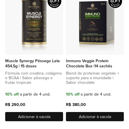
lista
lista
de
de
favoritos
favor
Muscle Synergy Pêssego Lata
Immuno Veggie Protein
454,5g | 15 doses
Chocolate Box |14 sachês
Fórmula com creatina, colágeno
Blend de proteínas vegetais +
e BCAA | Sabor pêssego e
suporte para a imunidade |
frutas tropicais
Sabor chocolate
10% off
a partir de 4 und.
10% off
a partir de 4 und.
R$ 290,00
R$ 380,00
Adicionar à sacola
Adicionar à sacola