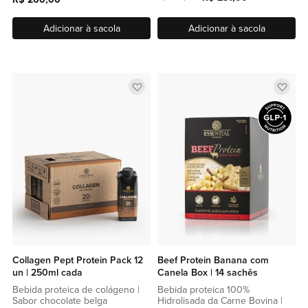
Adicionar à sacola
Adicionar à sacola
Adicionar
Adic
a
a
lista
lista
de
de
favoritos
favor
Collagen Pept Protein Pack 12
Beef Protein Banana com
un | 250ml cada
Canela Box | 14 sachês
Bebida proteica de colágeno |
Bebida proteica 100%
Sabor chocolate belga
Hidrolisada da Carne Bovina |