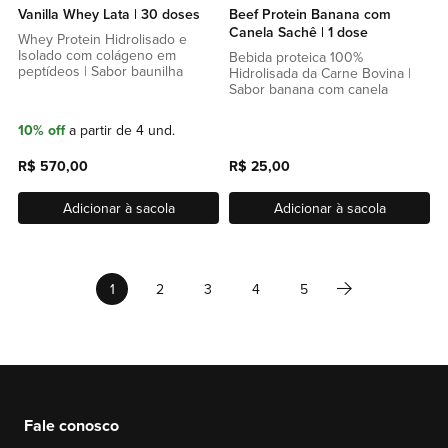
Vanilla Whey Lata | 30 doses
Beef Protein Banana com
Canela Sachê | 1 dose
Whey Protein Hidrolisado e
Isolado com colágeno em
Bebida proteica 100%
peptídeos | Sabor baunilha
Hidrolisada da Carne Bovina |
Sabor banana com canela
10% off
a partir de 4 und.
R$ 570,00
R$ 25,00
Adicionar à sacola
Adicionar à sacola
Página
Página
Próximo
Você esta lendo a pagina
Página
Página
Página
Página
1
2
3
4
5
Fale conosco