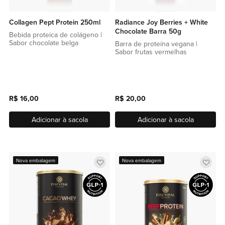
Collagen Pept Protein 250ml
Radiance Joy Berries + White
Chocolate Barra 50g
Bebida proteica de colágeno |
Sabor chocolate belga
Barra de proteína vegana |
Sabor frutas vermelhas
R$ 16,00
R$ 20,00
Adicionar à sacola
Adicionar à sacola
Adicionar
Adic
Nova embalagem
Nova embalagem
a
a
lista
lista
de
de
favoritos
favor