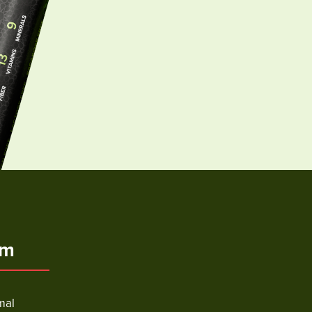
ém
mal