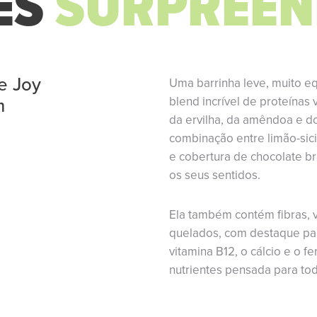
ES
SURPREEN
e Joy
Uma barrinha leve, muito eq
m
blend incrível de proteínas 
da ervilha, da amêndoa e do
o
combinação entre limão-sic
e cobertura de chocolate b
os seus sentidos.
Ela também contém fibras, v
quelados, com destaque par
vitamina B12, o cálcio e o 
nutrientes pensada para to