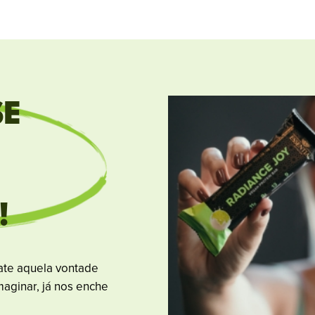
SE
!
te aquela vontade
aginar, já nos enche