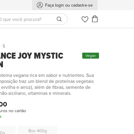
Faça login ou cadastre-se
Meu Carrinho
5
NCE JOY MYSTIC
Vegan
N
oteína vegana rica em sabor e nutrientes. Sua
mposição traz um blend de proteínas vegetais
ervilha e arroz), além de fibras, semente de
mão-siciliano, vitaminas e minerais.
,00
uros no cartão
x
Box 400g
50g