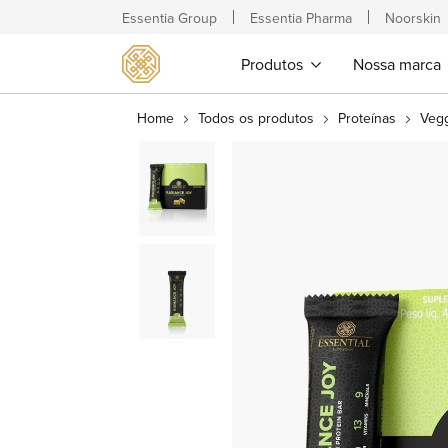
Essentia Group
Essentia Pharma
Noorskin
Produtos
Nossa marca
Home
Todos os produtos
Proteínas
Veg
Pular
para
o
final
da
Galeria
de
imagens