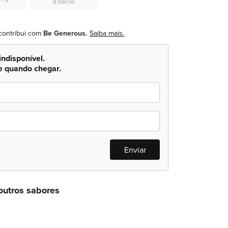
8 barras
contribui com
Be Generous.
Saiba mais.
indisponível.
e quando chegar.
Enviar
outros sabores