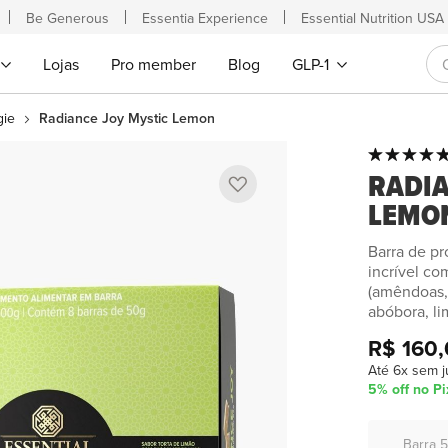
Be Generous
Essentia Experience
Essential Nutrition USA
Lojas
Pro member
Blog
GLP-1
gie
Radiance Joy Mystic Lemon
Classificação:
Saltar
100
100
% of
RADIA
para
o
LEMO
início
da
Barra de pr
incrível co
Galeria
(amêndoas, 
de
abóbora, li
imagens
R$ 160
Até 6x sem j
5% off no Pi
Barra 