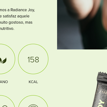
mos a Radiance Joy,
e satisfaz aquele
muito gostoso, mas
tritivo.
158
GANO
KCAL