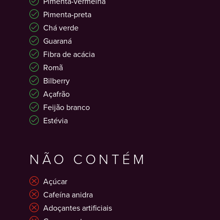
Pimenta-vermelha
Pimenta-preta
Chá verde
Guaraná
Fibra de acácia
Romã
Bilberry
Açafrão
Feijão branco
Estévia
NÃO CONTÉM
Açúcar
Cafeína anidra
Adoçantes artificiais