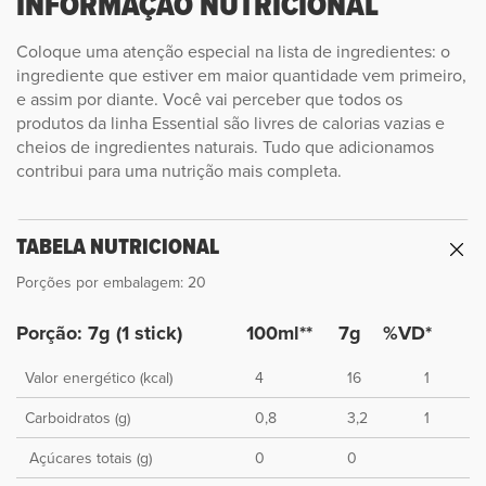
INFORMAÇÃO NUTRICIONAL
Coloque uma atenção especial na lista de ingredientes: o
ingrediente que estiver em maior quantidade vem primeiro,
e assim por diante. Você vai perceber que todos os
produtos da linha Essential são livres de calorias vazias e
cheios de ingredientes naturais. Tudo que adicionamos
contribui para uma nutrição mais completa.
TABELA NUTRICIONAL
Porções por embalagem: 20
Porção: 7g (1 stick)
100ml**
7g
%VD*
Valor energético (kcal)
4
16
1
Carboidratos (g)
0,8
3,2
1
Açúcares totais (g)
0
0