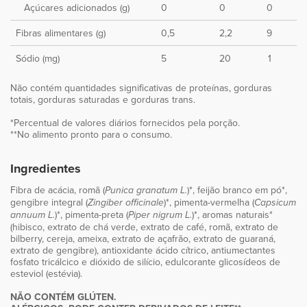
Açúcares adicionados (g)
0
0
0
Fibras alimentares (g)
0,5
2,2
9
Sódio (mg)
5
20
1
Não contém quantidades significativas de proteínas, gorduras
totais, gorduras saturadas e gorduras trans.
*Percentual de valores diários fornecidos pela porção.
**No alimento pronto para o consumo.
Ingredientes
Fibra de acácia, romã (
)*, feijão branco em pó*,
Punica granatum L.
gengibre integral (
)*, pimenta-vermelha (
Zingiber officinale
Capsicum
)*, pimenta-preta (
)*, aromas naturais*
annuum L.
Piper nigrum L.
(hibisco, extrato de chá verde, extrato de café, romã, extrato de
bilberry, cereja, ameixa, extrato de açafrão, extrato de guaraná,
extrato de gengibre), antioxidante ácido cítrico, antiumectantes
fosfato tricálcico e dióxido de silício, edulcorante glicosídeos de
esteviol (estévia).
NÃO CONTÉM GLÚTEN.