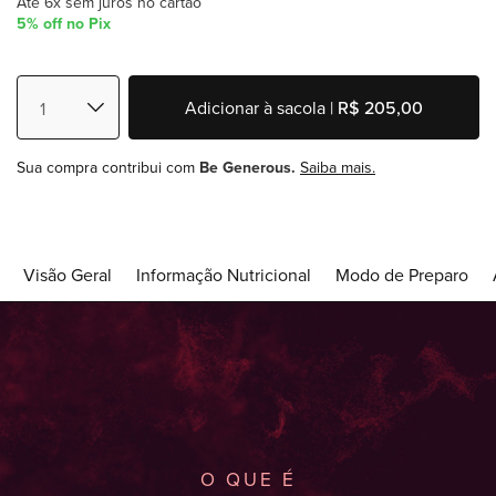
Até 6x sem juros no cartão
5% off no Pix
Adicionar à sacola |
R$ 205,00
Sua compra contribui com
Be Generous.
Saiba mais.
Visão Geral
Informação Nutricional
Modo de Preparo
O QUE É