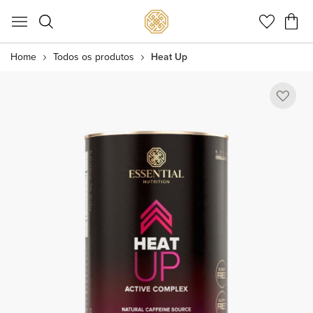
Meu C
Home
Todos os produtos
Heat Up
Pular
para
o
final
da
Galeria
de
imagens