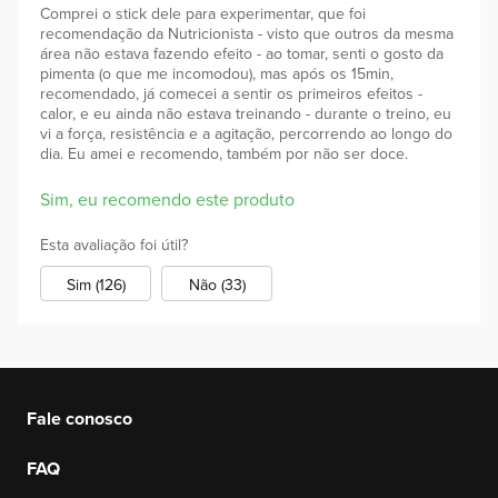
Comprei o stick dele para experimentar, que foi
recomendação da Nutricionista - visto que outros da mesma
área não estava fazendo efeito - ao tomar, senti o gosto da
pimenta (o que me incomodou), mas após os 15min,
recomendado, já comecei a sentir os primeiros efeitos -
calor, e eu ainda não estava treinando - durante o treino, eu
vi a força, resistência e a agitação, percorrendo ao longo do
dia. Eu amei e recomendo, também por não ser doce.
Sim, eu recomendo este produto
Esta avaliação foi útil?
Sim (126)
Não (33)
Fale conosco
FAQ