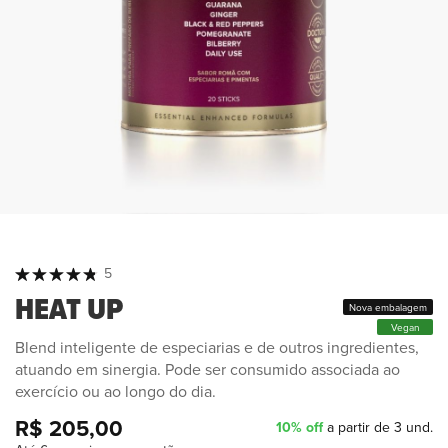
Classificação:
5
100
100
% of
HEAT UP
Nova embalagem
Vegan
Blend inteligente de especiarias e de outros ingredientes,
atuando em sinergia. Pode ser consumido associada ao
exercício ou ao longo do dia.
R$ 205,00
10% off
a partir de 3 und.