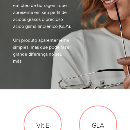
em óleo de borragem, que
apresenta em seu perfil de
ácidos graxos o precioso
ácido gama-linolênico (GLA).
Um produto aparentemente
simples, mas que pode fazer
grande diferença no seu
mês.
Vit E
GLA