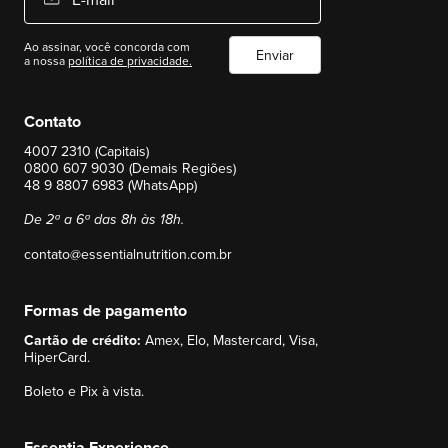
Ao assinar, você concorda com
Enviar
a nossa
política de privacidade.
Contato
4007 2310 (Capitais)
0800 607 9030 (Demais Regiões)
48 9 8807 6983 (WhatsApp)
De 2ª a 6ª das 8h às 18h.
contato@essentialnutrition.com.br
Formas de pagamento
Cartão de crédito:
Amex, Elo, Mastercard, Visa,
HiperCard.
Boleto e Pix à vista.
Essentia Experience