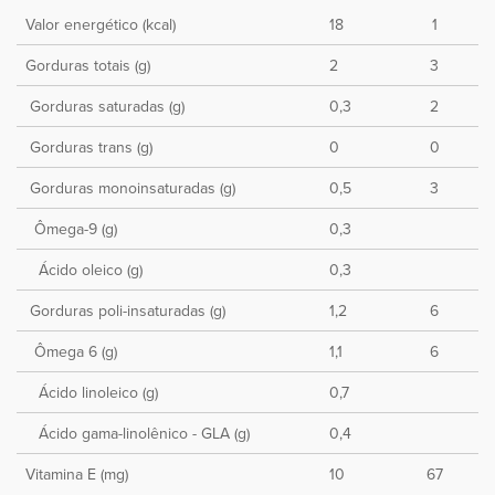
Valor energético (kcal)
18
1
Gorduras totais (g)
2
3
Gorduras saturadas (g)
0,3
2
Gorduras trans (g)
0
0
Gorduras monoinsaturadas (g)
0,5
3
Ômega-9 (g)
0,3
Ácido oleico (g)
0,3
Gorduras poli-insaturadas (g)
1,2
6
Ômega 6 (g)
1,1
6
Ácido linoleico (g)
0,7
Ácido gama-linolênico - GLA (g)
0,4
Vitamina E (mg)
10
67