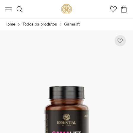
Meu C
Home
Todos os produtos
Gamalift
Pular
para
o
final
da
Galeria
de
imagens