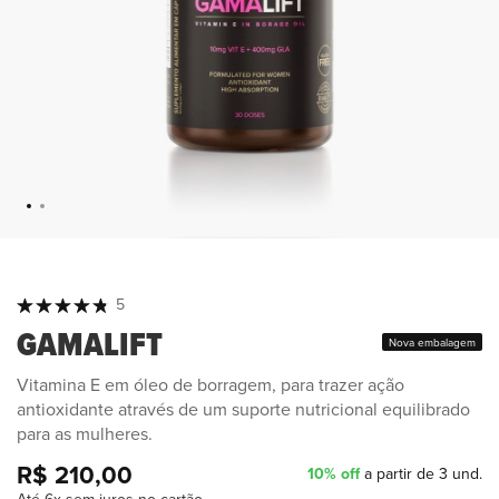
Classificação:
5
100
100
% of
GAMALIFT
Nova embalagem
Vitamina E em óleo de borragem, para trazer ação
antioxidante através de um suporte nutricional equilibrado
para as mulheres.
R$ 210,00
10% off
a partir de 3 und.