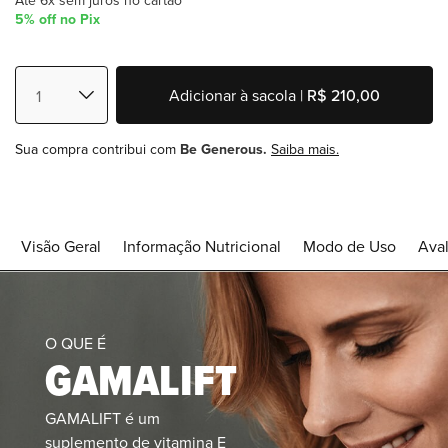
Até 6x sem juros no cartão
5% off no Pix
Adicionar à sacola |
R$ 210,00
Sua compra contribui com
Be Generous.
Saiba mais.
Visão Geral
Informação Nutricional
Modo de Uso
Aval
O QUE É
GAMALIFT
GAMALIFT é um
suplemento de vitamina E