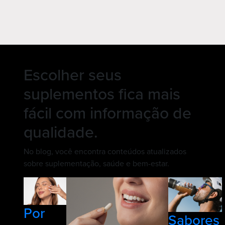
Escolher seus
suplementos fica mais
fácil com
informação de
qualidade.
No blog, você encontra conteúdos atualizados
sobre suplementação, saúde e bem-estar.
Por
Sabores