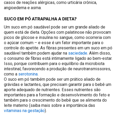
casos de reações alérgicas, como urticária crônica,
angioedema e asma.
SUCO EM PÓ ATRAPALHA A DIETA?
Um suco em pó saudável pode ser um grande aliado de
quem está de dieta. Opções com palatinose não provocam
picos de glicose e insulina no sangue, como ocorreria com
o açúcar comum – e esse é um fator importante para o
controle do apetite. As fibras presentes em um suco em pó
saudável também podem ajudar na
saciedade
. Além disso,
o consumo de fibras está intimamente ligado ao bem-estar.
Isso, porque contribuem para o equilíbrio da microbiota
intestinal, favorecendo a produção de neurotransmissores,
como a
serotonina
.
O suco em pó também pode ser um prático aliado de
grávidas e lactantes, que precisam garantir para o bebê um
aporte adequado de nutrientes. Esses nutrientes são
importantes para a formação e desenvolvimento do feto e
também para o crescimento do bebê que se alimenta do
leite materno (saiba mais sobre a importância das
vitaminas na gestação
).