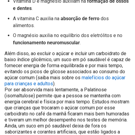
formação de ossos
Vitamina D e magnésio auxiliam na
e dentes
.
absorção de ferro
A vitamina C auxilia na
dos
alimentos.
O magnésio auxilia no equilíbrio dos eletrólitos e no
funcionamento neuromuscular
.
Além disso, ao excluir o açúcar e incluir um carboidrato de
baixo índice glicêmico, um suco em pó saudável é capaz de
fornecer energia de forma equilibrada e por mais tempo,
evitando os picos de glicose associados ao consumo do
açúcar comum (saiba mais sobre os
malefícios do açúcar
para crianças e adultos
).
Por ser absorvida mais lentamente, a Palatinose
(isomaltulose) permite que a pessoa se mantenha com
energia cerebral e física por mais tempo. Estudos mostram
que crianças que trocaram o açúcar comum por esse
carboidrato no café da manhã ficaram mais bem humoradas
e tiveram um melhor desempenho nos testes de memória.
Ainda, um suco em pó saudável deixa de fora os
saborizantes e corantes artificiais, que estão ligados a