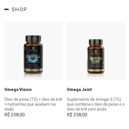
SHOP
Omega Vision
Omega Joint
Óleo de peixe (TG) + óleo de krill
Suplemento de ômega-3 (TG)
+ nutrientes que auxiliam na
que combina o óleo de peixe e o
visão.
óleo de krill com ácido
hialurônico e 40mg de colágeno
R$
258,00
R$
258,00
tipo II, que auxilia na saúde das
articulações.