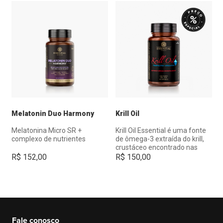
Melatonin Duo Harmony
Krill Oil
Melatonina Micro SR +
Krill Oil Essential é uma fonte
complexo de nutrientes
de ômega-3 extraída do krill,
crustáceo encontrado nas
águas frias do oceano
R$
152,00
R$
150,00
Antártico, rico em EPA e DHA,
em conjunto com fosfolipídios
e o antioxidante natural
astaxantina.
Fale conosco