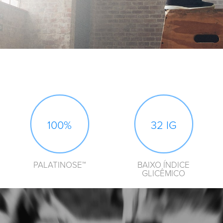
100%
32 IG
PALATINOSE™
BAIXO ÍNDICE
GLICÊMICO