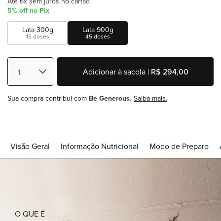
Até 6x sem juros no cartão
5% off no Pix
Lata 300g
Lata 900g
15 doses
45 doses
Adicionar à sacola |
R$ 294,00
Sua compra contribui com
Be Generous.
Saiba mais.
Visão Geral
Informação Nutricional
Modo de Preparo
O QUE É