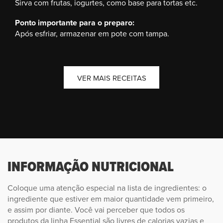
Sirva com frutas, iogurtes, como base para tortas etc.
Ponto importante para o preparo:
Após esfriar, armazenar em pote com tampa.
VER MAIS RECEITAS
INFORMAÇÃO NUTRICIONAL
Coloque uma atenção especial na lista de ingredientes: o
ingrediente que estiver em maior quantidade vem primeiro,
e assim por diante. Você vai perceber que todos os
produtos da linha Essential são livres de calorias vazias e