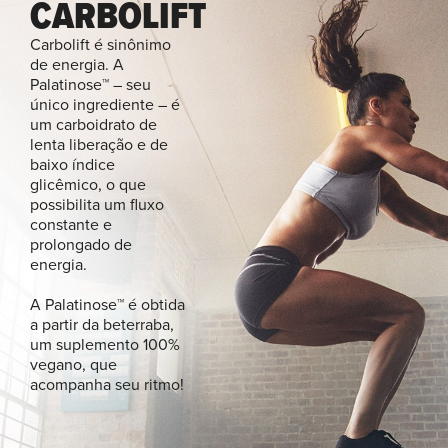
CARBOLIFT
Carbolift é sinônimo
de energia. A
Palatinose™ – seu
único ingrediente – é
um carboidrato de
lenta liberação e de
baixo índice
glicêmico, o que
possibilita um fluxo
constante e
prolongado de
energia.
A Palatinose™ é obtida
a partir da beterraba,
um suplemento 100%
vegano, que
acompanha seu ritmo!