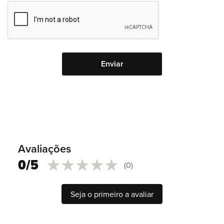
Avaliações
0/5
(0)
0
100
% of
Seja o primeiro a avaliar