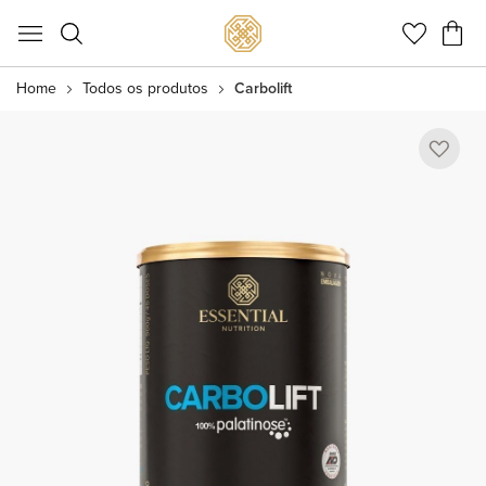
Meu C
Home
Todos os produtos
Carbolift
Pular
para
o
final
da
Galeria
de
imagens