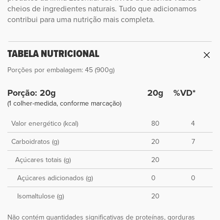
cheios de ingredientes naturais. Tudo que adicionamos
contribui para uma nutrição mais completa.
TABELA NUTRICIONAL
Porções por embalagem: 45 (900g)
Porção: 20g
20g
%VD*
(1 colher-medida, conforme marcação)
Valor energético (kcal)
80
4
Carboidratos (g)
20
7
Açúcares totais (g)
20
Açúcares adicionados (g)
0
0
Isomaltulose (g)
20
Não contém quantidades significativas de proteínas, gorduras