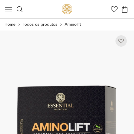
Meu C
Home
Todos os produtos
Aminolift
Pular
para
o
final
da
Galeria
de
imagens