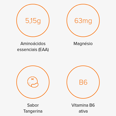
5,15g
63mg
Aminoácidos
Magnésio
essenciais (EAA)
B6
Sabor
Vitamina B6
Tangerina
ativa