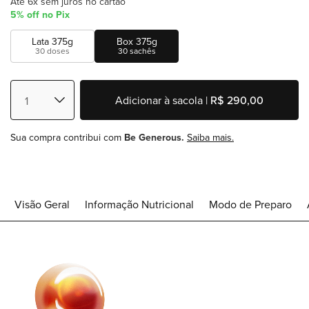
Até 6x sem juros no cartão
5% off no Pix
Lata 375g
Box 375g
30 doses
30 sachês
Adicionar à sacola |
R$ 290,00
Sua compra contribui com
Be Generous.
Saiba mais.
Visão Geral
Informação Nutricional
Modo de Preparo