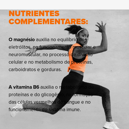
NUTRIENTES
COMPLEMENTARES:
O magnésio
auxilia no equilíbrio dos
eletrólitos, no funcionamento muscular e
neuromuscular, no processo de divisão
celular e no metabolismo de proteínas,
carboidratos e gorduras.
A vitamina B6
auxilia o metabolismo de
proteínas e do glicogênio, na formação
das células vermelhas do sangue e no
funcionamento do sistema imune.