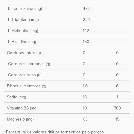
‌L-Fenilalanina (mg)
472
‌L-Triptofano (mg)
224
‌L-Metionina (mg)
142
‌L-Histidina (mg)
150
Gorduras totais (g)
0
0
‌Gorduras saturadas (g)
0
0
‌Gorduras trans (g)
0
0
Fibras alimentares (g)
1,6
6
Sódio (mg)
16
1
Vitamina B6 (mg)
10
769
Magnésio (mg)
63
15
*Percentual de valores diários fornecidos pela porção.