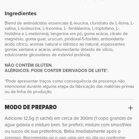
Ingredientes
Blend de aminoácidos essenciais (L-leucina, cloridrato de L-lisina, L-
valina, L-isoleucina, L-treonina, L- fenilalanina, L-triptofano, L-
histidina e L-metionina), tangerina em pó, goma acácia, citrato de
magnésio, goma guar, urucum, piridoxal-5-fosfato, antioxidante
ácido cítrico, aromas natural e idêntico ao natural, espessantes
gomas xantana e acácia, antiumectante dióxido de silício,
edulcorante glicosídeos de esteviol (estévia).
NÃO CONTÉM GLÚTEN.
ALÉRGICOS: PODE CONTER DERIVADOS DE LEITE*.
*Pode apresentar traços como consequência da presença não
intencional durante alguma etapa da fabricação das matérias-primas
ou da linha de produção.
MODO DE PREPARO
Adicione 12,5g (1 sachê) em cerca de 300ml (1 copo grande) de
água gelada e misture bem. Se preferir, misture com smoothies
ou sucos de sua preferência. Beba imediatamente após o
preparo. Recomenda-se o uso uma vez ao dia ou conforme