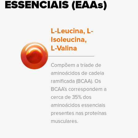
ESSENCIAIS (EAA
s
)
L-Leucina,
L-
Isoleucina,
L-Valina
Compõem a tríade de
aminoácidos de cadeia
ramificada (BCAA). Os
BCAA’s correspondem a
cerca de 35% dos
aminoácidos essenciais
presentes nas proteínas
musculares.