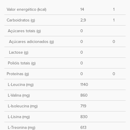
Valor energético (kcal)
14
1
Carboidratos (g)
2,9
1
‌Açúcares totais (g)
0
‌ ‌Açúcares adicionados (g)
0
0
‌ Lactose (g)
0
‌Polióis totais (g)
0
Proteínas (g)
0
0
‌L-Leucina (mg)
1140
‌L-Valina (mg)
860
‌L-Isoleucina (mg)
719
‌L-Lisina (mg)
830
‌L-Treonina (mg)
613