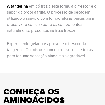
A tangerina
em pó traz a esta fórmula o frescor e o
sabor da própria fruta. O processo de secagem
utilizado é suave e com temperaturas baixas para
preservar a cor, o sabor e os componentes
naturalmente presentes na fruta fresca.
Experimente gelado e aproveite o frescor da
tangerina. Ou misture com outros sucos de frutas
para ter uma sensação ainda mais agradável.
CONHEÇA OS
AMINOÁCIDOS