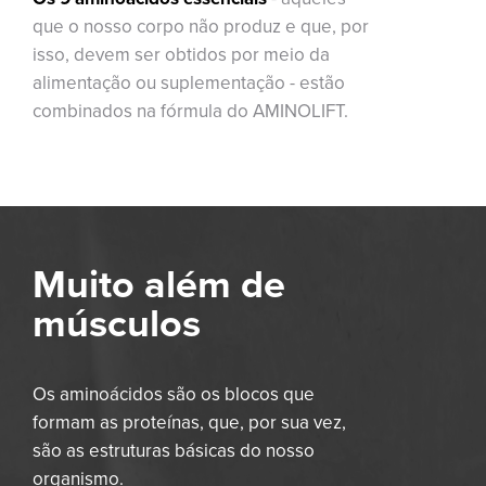
que o nosso corpo não produz e que, por
isso, devem ser obtidos por meio da
alimentação ou suplementação - estão
combinados na fórmula do AMINOLIFT.
Muito além de
músculos
Os aminoácidos são os blocos que
formam as proteínas, que, por sua vez,
são as estruturas básicas do nosso
organismo.