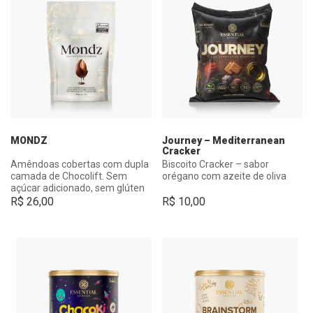
MONDZ
Journey – Mediterranean
Cracker
Amêndoas cobertas com dupla
Biscoito Cracker – sabor
camada de Chocolift. Sem
orégano com azeite de oliva
açúcar adicionado, sem glúten
e com 7,3g de whey isolado.
R$
26,00
R$
10,00