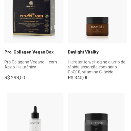
Pro-Collagen Vegan Box
Daylight Vitality
Pró Colágeno Vegano – com
Hidratante well-aging diurno de
Ácido Hialurônico
rápida absorção com nano
CoQ10, vitamina C, ácido
hialurônico, biopeptídeos e
R$
298,00
R$
340,00
esqualano vegetal.