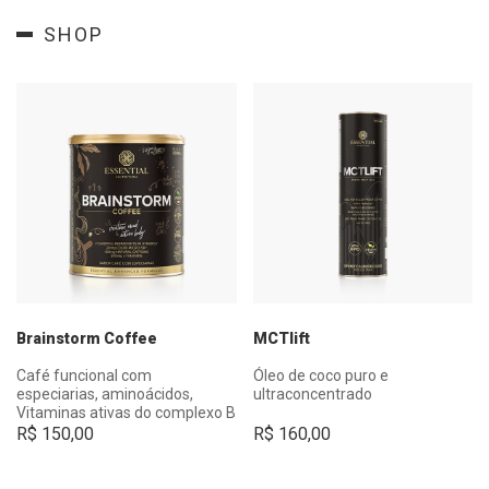
SHOP
Brainstorm Coffee
MCTlift
Café funcional com
Óleo de coco puro e
especiarias, aminoácidos,
ultraconcentrado
Vitaminas ativas do complexo B
e CoQ10 Micro-SR®.
R$
150,00
R$
160,00