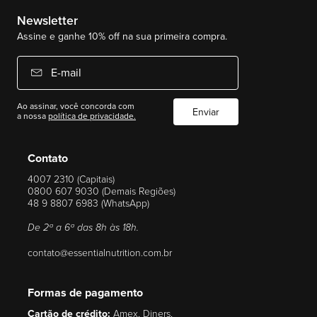
Newsletter
Assine e ganhe 10% off na sua primeira compra.
E-mail
Ao assinar, você concorda com
Enviar
a nossa
política de privacidade.
Contato
4007 2310 (Capitais)
0800 607 9030 (Demais Regiões)
48 9 8807 6983 (WhatsApp)
De 2ª a 6ª das 8h às 18h.
contato@essentialnutrition.com.br
Formas de pagamento
Cartão de crédito:
Amex, Diners,