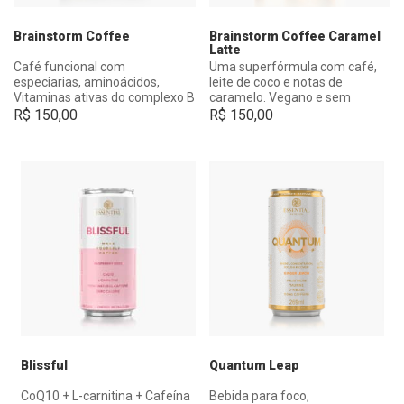
Brainstorm Coffee
Brainstorm Coffee Caramel
Latte
Café funcional com
Uma superfórmula com café,
especiarias, aminoácidos,
leite de coco e notas de
Vitaminas ativas do complexo B
caramelo. Vegano e sem
e CoQ10 Micro-SR®.
lactose.
R$
150,00
R$
150,00
Blissful
Quantum Leap
CoQ10 + L-carnitina + Cafeína
Bebida para foco,