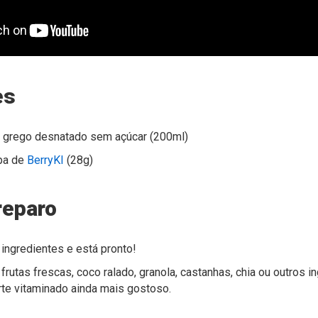
es
e grego desnatado sem açúcar (200ml)
pa de
BerryKI
(28g)
reparo
 ingredientes e está pronto!
a frutas frescas, coco ralado, granola, castanhas, chia ou outros 
rte vitaminado ainda mais gostoso.