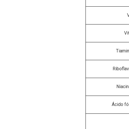
V
Vi
Tiamin
Riboflav
Niacin
Ácido fó