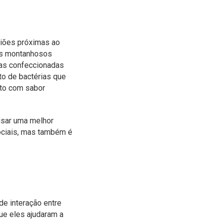
giões próximas ao
es montanhosos
sas confeccionadas
o de bactérias que
uto com sabor
ausar uma melhor
sociais, mas também é
de interação entre
que eles ajudaram a