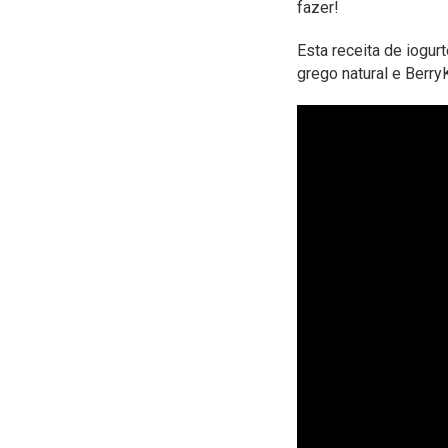
fazer!
Esta receita de iogur
grego natural e BerryK