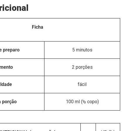
ricional
Ficha
e preparo
5 minutos
imento
2 porções
uldade
fácil
a porção
100 ml (½ copo)