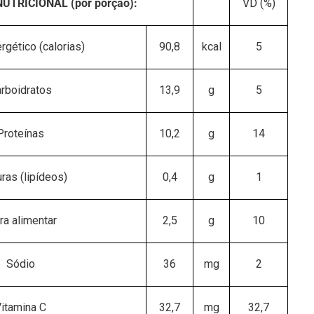
UTRICIONAL (por porção):
VD (%)
rgético (calorias)
90,8
kcal
5
rboidratos
13,9
g
5
Proteínas
10,2
g
14
ras (lipídeos)
0,4
g
1
ra alimentar
2,5
g
10
Sódio
36
mg
2
itamina C
32,7
mg
32,7