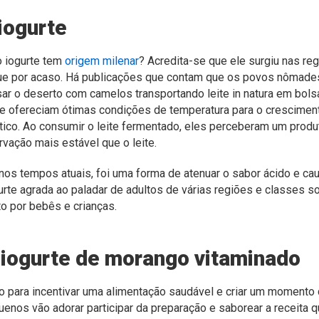
iogurte
o iogurte tem
origem milenar
? Acredita-se que ele surgiu nas re
ue por acaso. Há publicações que contam que os povos nômad
r o deserto com camelos transportando leite in natura em bol
e ofereciam ótimas condições de temperatura para o cresciment
tico. Ao consumir o leite fermentado, eles perceberam um prod
rvação mais estável que o leite.
á nos tempos atuais, foi uma forma de atenuar o sabor ácido e c
gurte agrada ao paladar de adultos de várias regiões e classes 
o por bebês e crianças.
 iogurte de morango vitaminado
so para incentivar uma alimentação saudável e criar um momento 
uenos vão adorar participar da preparação e saborear a receita 