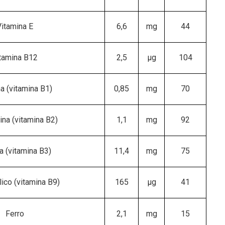
itamina E
6,6
mg
44
tamina B12
2,5
μg
104
a (vitamina B1)
0,85
mg
70
ina (vitamina B2)
1,1
mg
92
a (vitamina B3)
11,4
mg
75
lico (vitamina B9)
165
μg
41
Ferro
2,1
mg
15