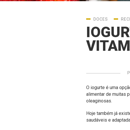
DOCES
REC
IOGUR
VITA
P
O iogurte é uma opção 
alimentar de muitas p
oleaginosas.
Hoje também já exist
saudáveis e adaptadas