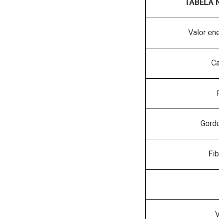
TABELA N
Valor ene
Ca
Gordu
Fib
V