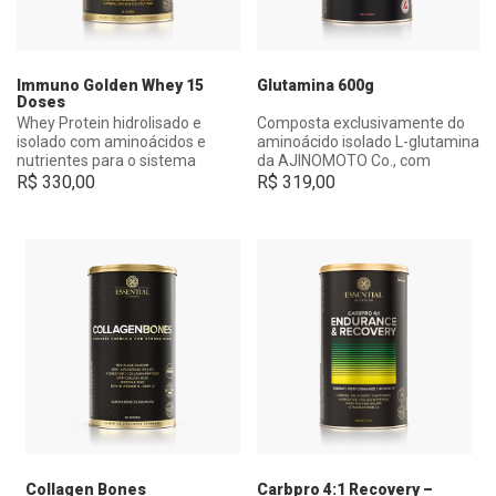
Immuno Golden Whey 15
Glutamina 600g
Doses
Whey Protein hidrolisado e
Composta exclusivamente do
isolado com aminoácidos e
aminoácido isolado L-glutamina
nutrientes para o sistema
da AJINOMOTO Co., com
imune.
matéria-prima 100% vegetal.
R$
330,00
R$
319,00
Collagen Bones
Carbpro 4:1 Recovery –