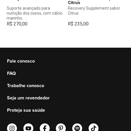
Citrus
Suporte avançado para
Recovery Supplement sabor
nutrição dos ossos, com cálcio
Citrus
marinho.
R$
270,00
R$
235,00
Fale conosco
FAQ
Trabalhe conosco
Seja um revendedor
Proteja sua saúde