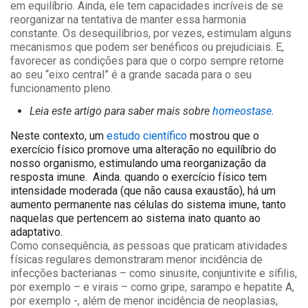
em equilíbrio. Ainda, ele tem capacidades incríveis de se
reorganizar na tentativa de manter essa harmonia
constante. Os desequilíbrios, por vezes, estimulam alguns
mecanismos que podem ser benéficos ou prejudiciais. E,
favorecer as condições para que o corpo sempre retorne
ao seu “eixo central” é a grande sacada para o seu
funcionamento pleno.
Leia este artigo para saber mais sobre
homeostase.
Neste contexto
, um
estudo científico
mostrou que o
exercício físico promove uma alteração no equilíbrio
do
nosso organismo, estimulando uma reorganização da
resposta imune.
Ainda. quando o exercício físico tem
intensidade moderada (que não causa exaustão), há um
aumento permanente nas células do sistema imune, tanto
naquelas que pertencem ao sistema inato quanto ao
adaptativo.
Como consequência, as pessoas que praticam atividades
físicas regulares demonstraram menor incidência de
infecções bacterianas – como sinusite, conjuntivite e sífilis,
por exemplo – e virais – como gripe, sarampo e hepatite A,
por exemplo -, além de menor incidência de neoplasias,