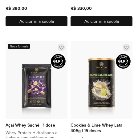
R$ 390,00
R$ 330,00
Adicionar à sacola
Adicionar à sacola
Adicionar
Adic
Nova fórmula
a
a
lista
lista
de
de
favoritos
favor
Açaí Whey Sachê | 1 dose
Cookies & Lime Whey Lata
405g | 15 doses
Whey Protein Hidrolisado e
Isolado com colágeno em