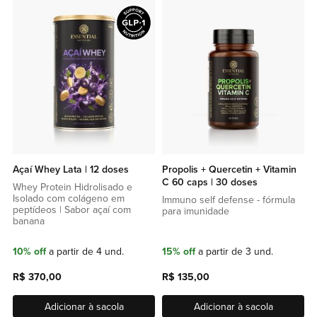
a
a
lista
lista
de
de
favoritos
favor
Açaí Whey Lata | 12 doses
Propolis + Quercetin + Vitamin
C 60 caps | 30 doses
Whey Protein Hidrolisado e
Isolado com colágeno em
Immuno self defense - fórmula
peptídeos | Sabor açaí com
para imunidade
banana
10% off
a partir de 4 und.
15% off
a partir de 3 und.
R$ 370,00
R$ 135,00
Adicionar à sacola
Adicionar à sacola