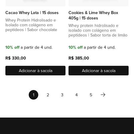
Cacao Whey Lata | 15 doses
Cookies & Lime Whey Box
405g | 15 doses
Whey Protein Hidrolisado e
Isolado com colágeno em
Whey protein hidrolisado e
peptídeos | Sabor chocolate
isolado com colágeno em
peptídeos | Sabor torta de limão
10% off
a partir de 4 und.
10% off
a partir de 4 und.
R$ 330,00
R$ 385,00
Adicionar à sacola
Adicionar à sacola
Página
Página
Próximo
Você esta lendo a pagina
Página
Página
Página
Página
1
2
3
4
5