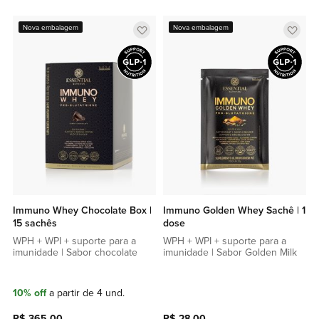
Adicionar
Adic
Nova embalagem
Nova embalagem
a
a
lista
lista
de
de
favoritos
favor
Immuno Whey Chocolate Box |
Immuno Golden Whey Sachê | 1
15 sachês
dose
WPH + WPI + suporte para a
WPH + WPI + suporte para a
imunidade | Sabor chocolate
imunidade | Sabor Golden Milk
10% off
a partir de 4 und.
R$ 365,00
R$ 28,00