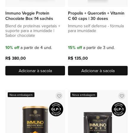
Immuno Veggie Protein
Propolis + Quercetin + Vitamin
Chocolate Box |14 sachês
C 60 caps | 30 doses
Blend de proteínas vegetais +
Immuno self defense - fórmula
suporte para a imunidade |
para imunidade
Sabor chocolate
10% off
a partir de 4 und.
15% off
a partir de 3 und.
R$ 380,00
R$ 135,00
Adicionar à sacola
Adicionar à sacola
Adicionar
Adic
Nova embalagem
Nova embalagem
a
a
lista
lista
de
de
favoritos
favor