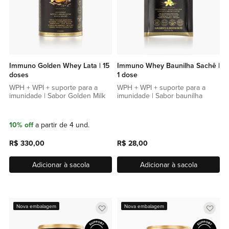
Immuno Golden Whey Lata | 15
Immuno Whey Baunilha Sachê |
doses
1 dose
WPH + WPI + suporte para a
WPH + WPI + suporte para a
imunidade | Sabor Golden Milk
imunidade | Sabor baunilha
10% off
a partir de 4 und.
R$ 330,00
R$ 28,00
Adicionar à sacola
Adicionar à sacola
Adicionar
Adic
Nova embalagem
Nova embalagem
a
a