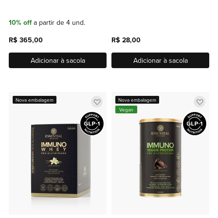
10% off
a partir de 4 und.
R$ 365,00
R$ 28,00
Adicionar à sacola
Adicionar à sacola
Adicionar
Adic
Nova embalagem
Nova embalagem
Vegan
a
a
lista
lista
de
de
favoritos
favor