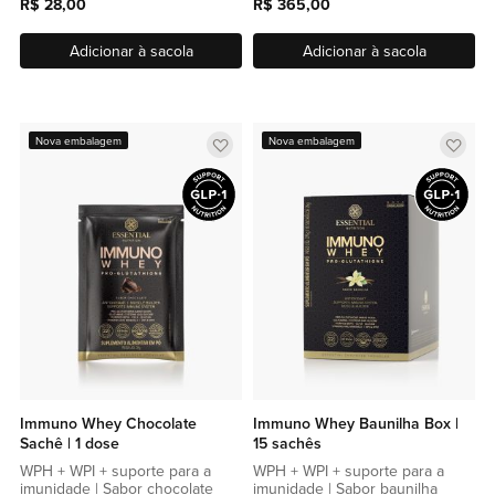
R$ 28,00
R$ 365,00
Adicionar à sacola
Adicionar à sacola
Adicionar
Adic
Nova embalagem
Nova embalagem
a
a
lista
lista
de
de
favoritos
favor
Immuno Whey Chocolate
Immuno Whey Baunilha Box |
Sachê | 1 dose
15 sachês
WPH + WPI + suporte para a
WPH + WPI + suporte para a
imunidade | Sabor chocolate
imunidade | Sabor baunilha