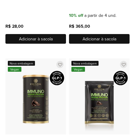
10% off
a partir de 4 und.
R$ 28,00
R$ 365,00
Adicionar à sacola
Adicionar à sacola
Adicionar
Adic
Nova embalagem
Nova embalagem
Vegan
Vegan
a
a
lista
lista
de
de
favoritos
favor