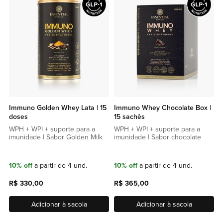
lista
lista
de
de
favoritos
favor
Immuno Golden Whey Lata | 15
Immuno Whey Chocolate Box |
doses
15 sachês
WPH + WPI + suporte para a
WPH + WPI + suporte para a
imunidade | Sabor Golden Milk
imunidade | Sabor chocolate
10% off
a partir de 4 und.
10% off
a partir de 4 und.
R$ 330,00
R$ 365,00
Adicionar à sacola
Adicionar à sacola