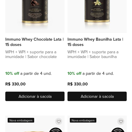
Immuno Whey Chocolate Lata |
Immuno Whey Baunilha Lata |
15 doses
15 doses
WPH + WPI + suporte para a
WPH + WPI + suporte para a
imunidade | Sabor chocolate
imunidade | Sabor baunilha
10% off
a partir de 4 und.
10% off
a partir de 4 und.
R$ 330,00
R$ 330,00
Adicionar à sacola
Adicionar à sacola
Adicionar
Adic
Nova embalagem
Nova embalagem
a
a