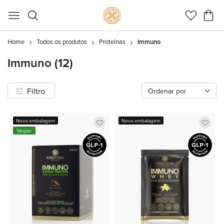
Meu C
Home
Todos os produtos
Proteínas
Immuno
Immuno
(12)
Filtro
Ordenar por
Adicionar
Adic
Nova embalagem
Nova embalagem
Vegan
a
a
lista
lista
de
de
favoritos
favor