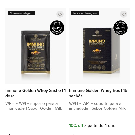
Adicionar
Adic
Nova embalagem
Nova embalagem
a
a
lista
lista
de
de
favoritos
favor
Immuno Golden Whey Sachê | 1
Immuno Golden Whey Box | 15
dose
sachês
WPH + WPI + suporte para a
WPH + WPI + suporte para a
imunidade | Sabor Golden Milk
imunidade | Sabor Golden Milk
10% off
a partir de 4 und.