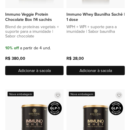
Immuno Veggie Protein
Immuno Whey Baunilha Sachê |
Chocolate Box |14 sachês
1 dose
Blend de proteínas vegetais +
WPH + WPI + suporte para a
suporte para a imunidade |
imunidade | Sabor baunilha
Sabor chocolate
10% off
a partir de 4 und.
R$ 380,00
R$ 28,00
Adicionar à sacola
Adicionar à sacola
Adicionar
Adic
Nova embalagem
Nova embalagem
a
a
lista
lista
de
de
favoritos
favor