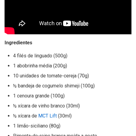
Ingredientes
4 filés de linguado (500g)
1 abobrinha média (200g)
10 unidades de tomate-cereja (70g)
½ bandeja de cogumelo shimeji (100g)
1 cenoura grande (100g)
½ xícara de vinho branco (30ml)
½ xícara de
MCT Lift
(30ml)
1 limão-siciliano (80g)
Pimenta-do-reino branca moída a gosto