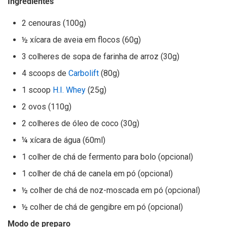
Ingredientes
2 cenouras (100g)
½ xícara de aveia em flocos (60g)
3 colheres de sopa de farinha de arroz (30g)
4 scoops de
Carbolift
(80g)
1 scoop
H.I. Whey
(25g)
2 ovos (110g)
2 colheres de óleo de coco (30g)
¼ xícara de água (60ml)
1 colher de chá de fermento para bolo (opcional)
1 colher de chá de canela em pó (opcional)
½ colher de chá de noz-moscada em pó (opcional)
½ colher de chá de gengibre em pó (opcional)
Modo de preparo