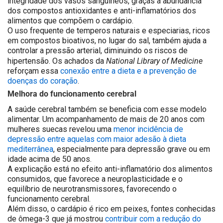
integridade dos vasos sanguíneos, graças à abundância
dos compostos antioxidantes e anti-inflamatórios dos
alimentos que compõem o cardápio.
O uso frequente de temperos naturais e especiarias, ricos
em compostos bioativos, no lugar do sal, também ajuda a
controlar a pressão arterial, diminuindo os riscos de
National Library of Medicine
hipertensão. Os achados da
reforçam essa
conexão entre a dieta e a prevenção de
doenças do coração
.
Melhora do funcionamento cerebral
A saúde cerebral também se beneficia com esse modelo
alimentar. Um acompanhamento de mais de 20 anos com
mulheres suecas revelou uma
menor incidência de
depressão entre aquelas com maior adesão à dieta
mediterrânea
, especialmente para depressão grave ou em
idade acima de 50 anos.
A explicação está no efeito anti-inflamatório dos alimentos
consumidos, que favorece a neuroplasticidade e o
equilíbrio de neurotransmissores, favorecendo o
funcionamento cerebral.
Além disso, o cardápio é rico em peixes, fontes conhecidas
de ômega-3 que já mostrou
contribuir com a redução do