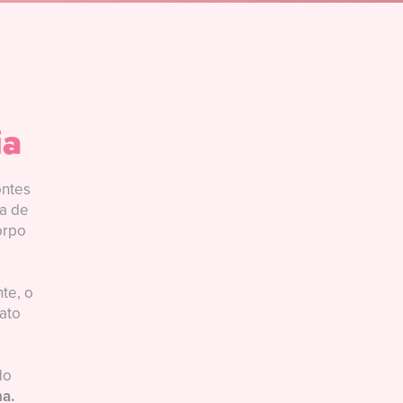
ia
ontes
da de
orpo
te, o
ato
do
na.