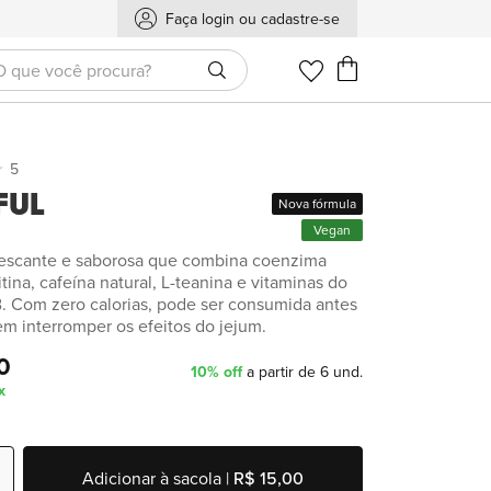
Faça login ou cadastre-se
Meu Carrinho
5
FUL
Nova fórmula
Vegan
rescante e saborosa que combina coenzima
itina, cafeína natural, L-teanina e vitaminas do
. Com zero calorias, pode ser consumida antes
em interromper os efeitos do jejum.
0
10% off
a partir de 6 und.
x
Adicionar à sacola |
R$ 15,00