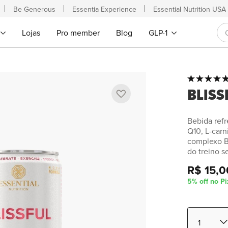
Be Generous
Essentia Experience
Essential Nutrition USA
Lojas
Pro member
Blog
GLP-1
Classificação:
Saltar
100
100
% of
BLISS
para
o
início
Bebida ref
da
Q10, L-carn
Galeria
complexo B
de
do treino s
imagens
R$ 15,0
5% off no Pi