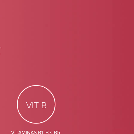
a
!
VIT B
VITAMINAS B1, B3, B5,