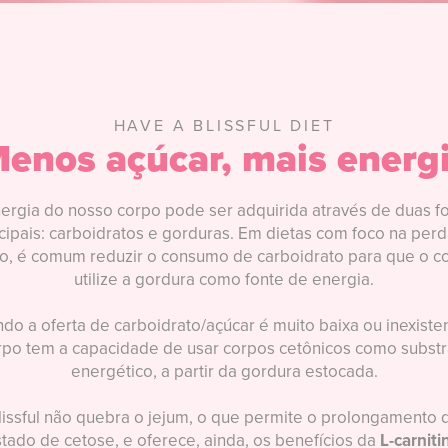
HAVE A BLISSFUL DIET
enos açúcar, mais energ
ergia do nosso corpo pode ser adquirida através de duas f
cipais: carboidratos e gorduras. Em dietas com foco na per
o, é comum reduzir o consumo de carboidrato para que o c
utilize a gordura como fonte de energia.
do a oferta de carboidrato/açúcar é muito baixa ou inexisten
rpo tem a capacidade de usar corpos cetônicos como substr
energético, a partir da gordura estocada.
lissful não quebra o jejum, o que permite o prolongamento 
tado de cetose, e oferece, ainda, os benefícios da
L-carniti