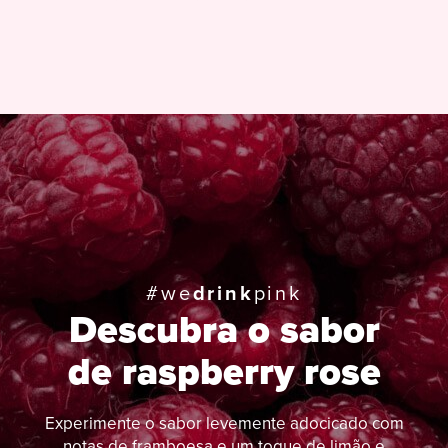
#we
drink
pink
Descubra o sabor
de raspberry rose
Experimente o sabor levemente adocicado com
notas de framboesa e um toque de limão e