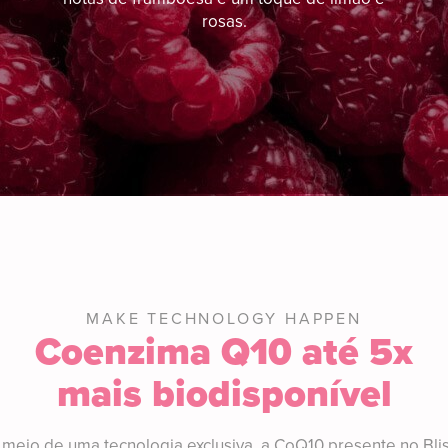
rosas.
MAKE TECHNOLOGY HAPPEN
Coenzima Q10 até 5x
mais biodisponível
 meio de uma tecnologia exclusiva, a CoQ10 presente no Blis