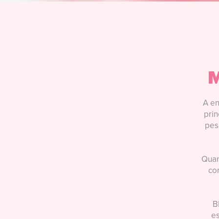
M
A en
prin
pes
Quan
co
B
es