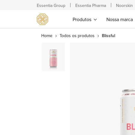
Essentia Group
Essentia Pharma
Noorskin
Produtos
Nossa marca
Home
Todos os produtos
Blissful
Pular
para
o
final
da
Galeria
de
imagens