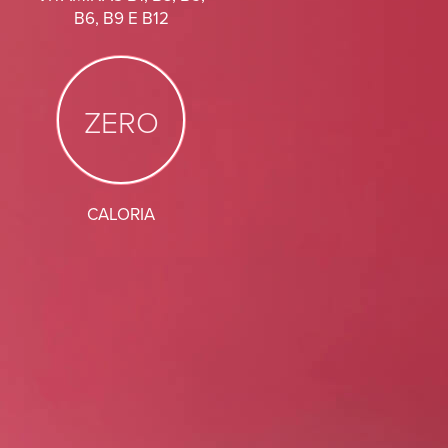
B6, B9 E B12
ZERO
CALORIA