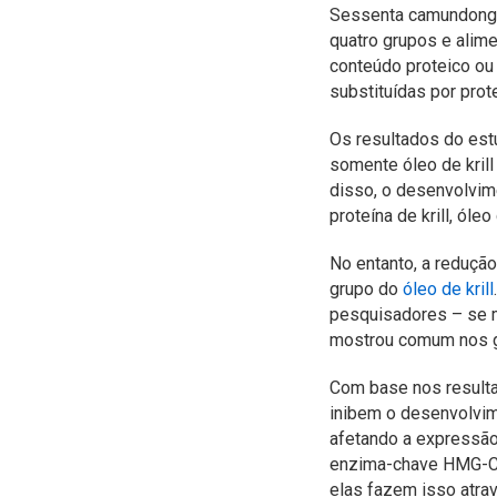
Sessenta camundong
quatro grupos e alime
conteúdo proteico ou 
substituídas por prote
Os resultados do est
somente óleo de krill
disso, o desenvolvim
proteína de krill, óle
No entanto, a reduçã
grupo do
óleo de krill
pesquisadores – se 
mostrou comum nos gru
Com base nos resulta
inibem o desenvolvim
afetando a expressão
enzima-chave HMG-CoA
elas fazem isso atra