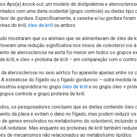
knock-out
os Apo(e)
, um modelo de dislipidemia e ateroscleros
ntados com uma dieta ocidental (grupo controle) ou dietas tipo o
teor de gordura. Especificamente, a caseína e/ou gordura foram
ínas do krill,
óleo de krill
ou ambos.
udo mostraram que os animais que se alimentavam de óleo de kri
 tiveram uma redução significativa nos níveis de colesterol vis-à
ento de aterosclerose na aorta foi menor em todos os grupos e
o de krill, e óleo + proteína de krill – em comparação com o contro
o da aterosclerose no seio aórtico foi aparente apenas entre o
. A esteatose do fígado ou o fígado gorduroso – outra medida r
mostrou esporádica no grupo
óleo de krill
e no grupo óleo + prote
pos controle e grupo proteína de krill.
dos, os pesquisadores concluem que as dietas contendo óleo de
ento da placa e evitam o dano no fígado, mas podem reduzir os n
 de genes envolvidos no metabolismo do colesterol, incluindo o
 redutase. Mas enquanto as proteínas de krill também reduze
vés de mecanismos não relacionados ao metabolismo lipídico.