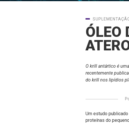
SUPLEMENTAÇÃ
ÓLEO 
ATER
O krill antártico é u
recentemente public
do krill nos lipídios
P
Um estudo publicado
proteínas do pequeno