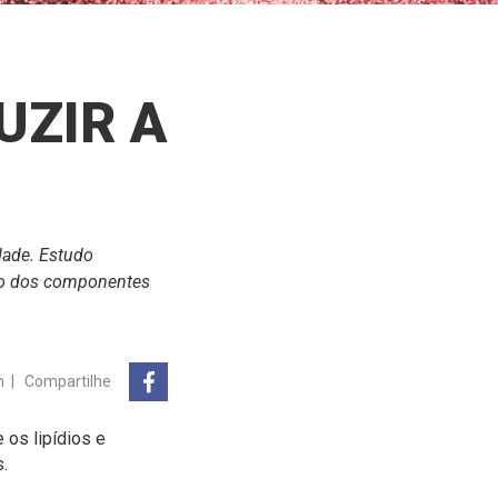
UZIR A
idade. Estudo
to dos componentes
n
|
Compartilhe
 os lipídios e
.