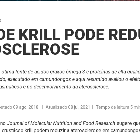
O
DE KRILL PODE RED
OSCLEROSE
ma ótima fonte de ácidos graxos ômega-3 e proteínas de alta qual
ado, executado em camundongos e aqui resumido avaliou o efei
 plasmáticos e no desenvolvimento da aterosclerose.
ostado
09 ago, 2018
| Atualizado 08 jul, 2021 | Tempo de leitura 5 mi
Journal of Molecular Nutrition and Food Research
 no
sugere que
 crustáceo krill podem reduzir a aterosclerose em camundongos