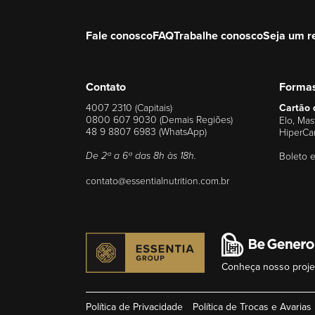
Fale conosco
FAQ
Trabalhe conosco
Seja um r
Contato
Forma
4007 2310 (Capitais)
Cartão 
0800 607 9030 (Demais Regiões)
Elo, Mas
48 9 8807 6983 (WhatsApp)
HiperCa
Boleto e
De 2ª a 6ª das 8h às 18h.
contato@essentialnutrition.com.br
Conheça nosso projet
Política de Privacidade
Política de Trocas e Avarias