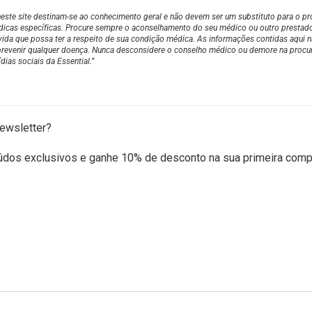
este site destinam-se ao conhecimento geral e não devem ser um substituto para o pr
icas específicas. Procure sempre o aconselhamento do seu médico ou outro prestad
vida que possa ter a respeito de sua condição médica. As informações contidas aqui 
ou prevenir qualquer doença. Nunca desconsidere o conselho médico ou demore na procu
dias sociais da Essential.”
ewsletter?
údos exclusivos e ganhe 10% de desconto na sua primeira comp