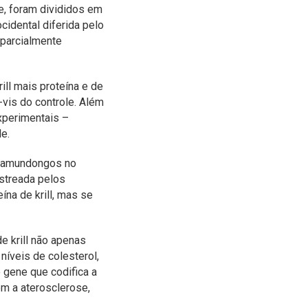
e, foram divididos em
cidental diferida pelo
 parcialmente
ll mais proteína e de
-vis do controle. Além
xperimentais –
le.
s camundongos no
astreada pelos
ína de krill, mas se
 krill não apenas
íveis de colesterol,
 gene que codifica a
m a aterosclerose,