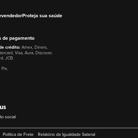
evendedor
Proteja sua saúde
s de pagamento
de crédito:
Amex, Diners,
tercard, Visa, Aura, Discover,
rd, JCB.
 Pix.
o social
Política de Frete
Relatório de Igualdade Salarial