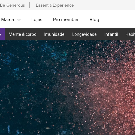
Be Generous
Essentia Experience
 Marca
Lojas
Pro member
Blog
o
Mente & corpo
Imunidade
Longevidade
Infantil
Hábi