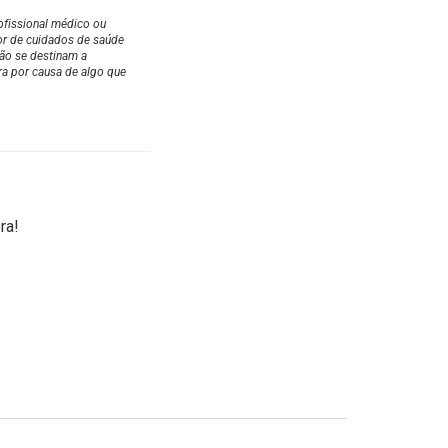
ofissional médico ou
or de cuidados de saúde
não se destinam a
ra por causa de algo que
ra!