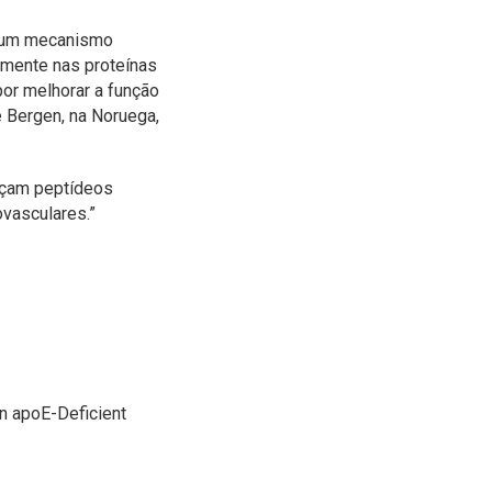
de um mecanismo
ralmente nas proteínas
por melhorar a função
e Bergen, na Noruega,
ançam peptídeos
ovasculares.”
in apoE-Deficient