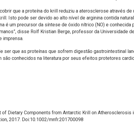
cobrir que a proteína do krill reduziu a aterosclerose através 
rill. Isto pode ser devido ao alto nível de arginina contida natu
ina é um precursor da síntese de óxido nítrico (NO) e conhecida 
manos”, disse Rolf Kristian Berge, professor da Universidade d
 imprensa.
de ser que as proteínas que sofrem digestão gastrointestinal l
são conhecidos na literatura por seus efeitos protetores cardi
ect of Dietary Components from Antarctic Krill on Atherosclerosis 
ition, 2017. Doi:10.1002/mnfr.201700098