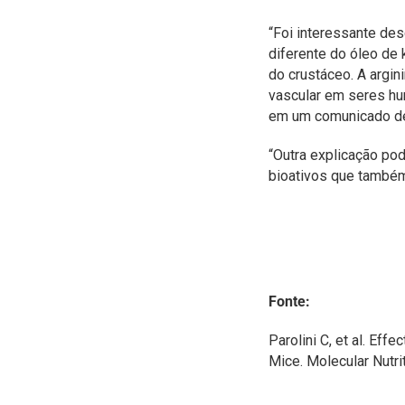
“Foi interessante des
diferente do óleo de k
do crustáceo. A argin
vascular em seres hu
em um comunicado de
“Outra explicação po
bioativos que também 
Fonte:
Parolini C, et al. Eff
Mice. Molecular Nutr