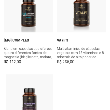
[MG] COMPLEX
Vitalift
Blend em cápsulas que oferece
Multivitamínico de cápsulas
quatro diferentes fontes de
vegetais com 13 vitaminas e 8
magnésio (bisglicinato, malato,
minerais de alto poder de
taurato e citrato) com
absorção.
R$
112,00
R$
235,00
excelente biodisponibilidade.