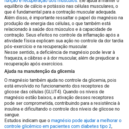
função e recuperação dos músculos
.
Ele ajuda a manter o
equilíbrio de cálcio e potássio nas células musculares, o
que é fundamental para a contração muscular adequada.
Além disso, é importante ressaltar o papel do magnésio na
produção de energia das células, o que também está
relacionado à saúde dos músculos e à capacidade de
contração. Seus efeitos no controle da inflamação após a
atividade física explicam sua ação no controle da dor tardia
pós-exercício e na recuperação muscular.
Nesse sentido, a deficiência de magnésio pode levar à
fraqueza, a cãibras e à dor muscular, além de prejudicar a
recuperação após exercícios.
Ajuda na manutenção da glicemia
O magnésio também ajuda no controle da glicemia, pois
está envolvido no funcionamento dos receptores de
glicose das células (GLUT4). Quando os níveis de
magnésio estão baixos, a ativação desses receptores
pode ser comprometida, contribuindo para a resistência à
insulina e dificultando o controle dos níveis de glicose no
sangue.
Estudos indicam que o
magnésio pode ajudar a melhorar o
controle glicêmico em pacientes com diabetes tipo 2
,