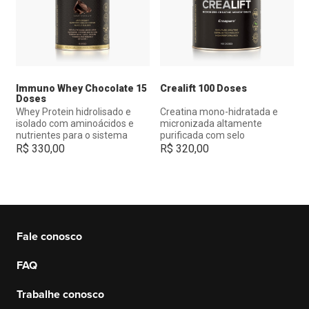
Immuno Whey Chocolate 15
Crealift 100 Doses
Doses
Whey Protein hidrolisado e
Creatina mono-hidratada e
isolado com aminoácidos e
micronizada altamente
nutrientes para o sistema
purificada com selo
imune.
Creapure®.
R$
330,00
R$
320,00
Fale conosco
FAQ
Trabalhe conosco