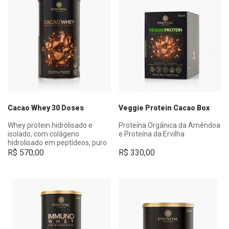
Cacao Whey 30 Doses
Veggie Protein Cacao Box
Whey protein hidrolisado e
Proteína Orgânica da Amêndoa
isolado, com colágeno
e Proteína da Ervilha
hidrolisado em peptídeos, puro
cacau e adoçantes naturais.
R$
570,00
R$
330,00