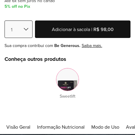
Até 6x sem juros no cartão
5% off no Pix
Adicionar à sacola |
R$ 98,00
Sua compra contribui com
Be Generous.
Saiba mais.
Conheça outros produtos
Sweetlift
Visão Geral
Informação Nutricional
Modo de Uso
Aval