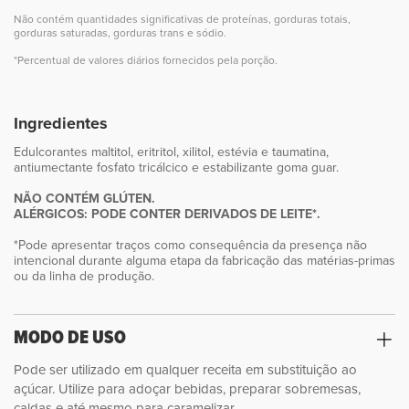
Não contém quantidades significativas de proteínas, gorduras totais,
gorduras saturadas, gorduras trans e sódio.
*Percentual de valores diários fornecidos pela porção.
Ingredientes
Edulcorantes maltitol, eritritol, xilitol, estévia e taumatina,
antiumectante fosfato tricálcico e estabilizante goma guar.
NÃO CONTÉM GLÚTEN.
ALÉRGICOS: PODE CONTER DERIVADOS DE LEITE*.
*Pode apresentar traços como consequência da presença não
intencional durante alguma etapa da fabricação das matérias-primas
ou da linha de produção.
PERFEITO PARA
MODO DE USO
PREPARAR SUA
Pode ser utilizado em qualquer receita em substituição ao
SOBREMESA
açúcar. Utilize para adoçar bebidas, preparar sobremesas,
caldas e até mesmo para caramelizar.