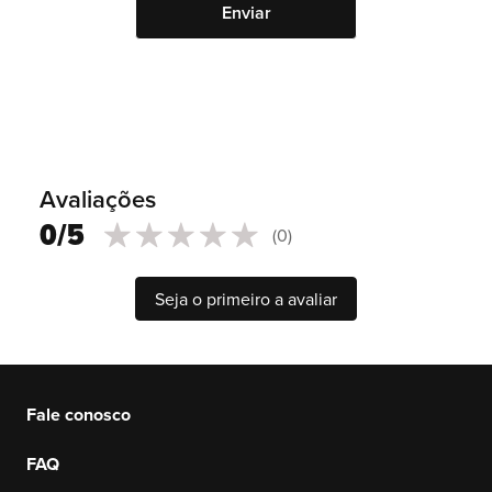
Avaliações
0/5
(0)
0
100
% of
Seja o primeiro a avaliar
Fale conosco
FAQ