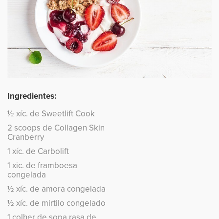
Ingredientes:
½ xíc. de Sweetlift Cook
2 scoops de Collagen Skin
Cranberry
1 xíc. de Carbolift
1 xic. de framboesa
congelada
½ xíc. de amora congelada
½ xíc. de mirtilo congelado
1 colher de sopa rasa de