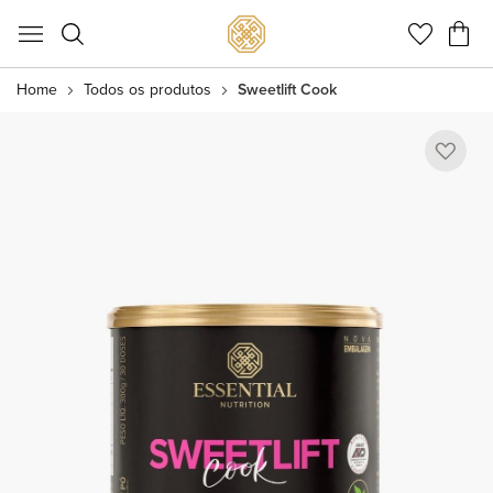
Meu C
Home
Todos os produtos
Sweetlift Cook
Pular
para
o
final
da
Galeria
de
imagens