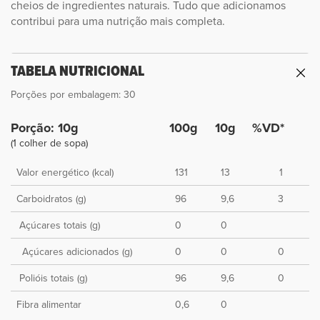
cheios de ingredientes naturais. Tudo que adicionamos
contribui para uma nutrição mais completa.
TABELA NUTRICIONAL
Porções por embalagem: 30
Porção: 10g
100g
10g
%VD*
(1 colher de sopa)
Valor energético (kcal)
131
13
1
Carboidratos (g)
96
9,6
3
Açúcares totais (g)
0
0
Açúcares adicionados (g)
0
0
0
Polióis totais (g)
96
9,6
0
Fibra alimentar
0,6
0