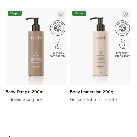
Adicionar
Adic
Vegan
Vegan
a
a
lista
lista
de
de
favoritos
favor
Body Temple 200ml
Body Immersion 200g
Hidratante Corporal
Gel de Banho Hidratante