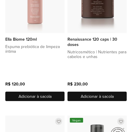
Ella Biome 120ml
Renaissance 120 caps | 30
doses
Espuma prebiótica de limpeza
íntima
Nutricosmético | Nutrientes para
cabelos e unhas
R$ 120,00
R$ 230,00
Adicionar à sacola
Adicionar à sacola
Adicionar
Adic
Vegan
a
a