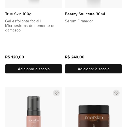
True Skin 100g
Beauty Structure 30ml
Gel esfoliante facial |
Sérum Firmador
Microesferas de semente de
damasco
R$ 120,00
R$ 240,00
Adicionar à sacola
Adicionar à sacola
Adicionar
Adic
a
a
lista
lista
de
de
favoritos
favor