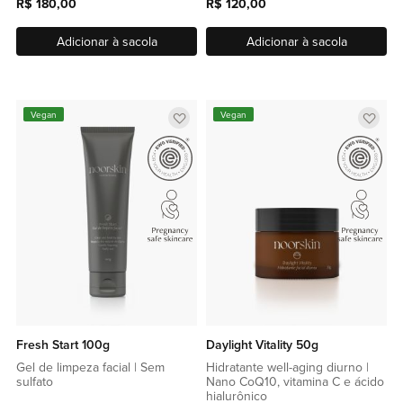
R$ 180,00
R$ 120,00
Adicionar à sacola
Adicionar à sacola
Adicionar
Adic
Vegan
Vegan
a
a
lista
lista
de
de
favoritos
favor
Fresh Start 100g
Daylight Vitality 50g
Gel de limpeza facial | Sem
Hidratante well-aging diurno |
sulfato
Nano CoQ10, vitamina C e ácido
hialurônico