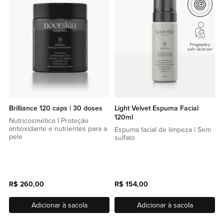
lista
lista
de
de
favoritos
favor
Brilliance 120 caps | 30 doses
Light Velvet Espuma Facial
120ml
Nutricosmético I Proteção
antioxidante e nutrientes para a
Espuma facial de limpeza | Sem
pele
sulfato
R$ 260,00
R$ 154,00
Adicionar à sacola
Adicionar à sacola