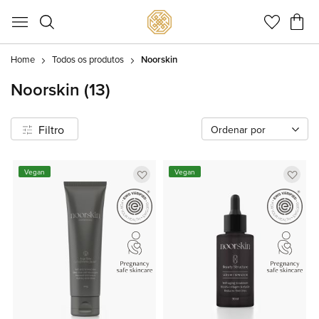
Meu C
Home
Todos os produtos
Noorskin
Noorskin
(13)
Filtro
Ordenar por
Adicionar
Adic
Vegan
Vegan
a
a
lista
lista
de
de
favoritos
favor