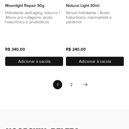
Moonlight Repair 50g
Natural Light 30ml
Hidratante well-aging noturno |
Sérum hidratante | Ácido
Ativos pró-colágeno, ácido
hialurônico, niacinamida e
hialurônico e probióticos
pantenol
R$ 340,00
R$ 240,00
Adicionar à sacola
Adicionar à sacola
Página
Página
Próximo
Você esta lendo a pagina
Página
1
2