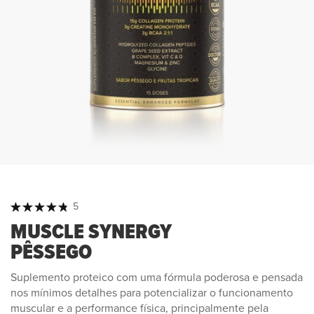
Classificação:
5
100
100
% of
MUSCLE SYNERGY
PÊSSEGO
Suplemento proteico com uma fórmula poderosa e pensada
nos mínimos detalhes para potencializar o funcionamento
muscular e a performance física, principalmente pela