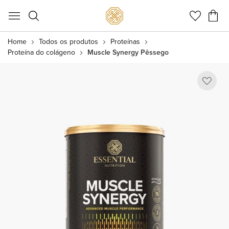
Meu C
Home
Todos os produtos
Proteínas
Proteína do colágeno
Muscle Synergy Pêssego
Pular
para
o
final
da
Galeria
de
imagens