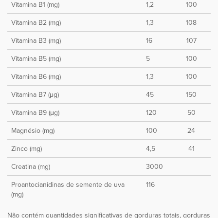
Vitamina B1 (mg)
1,2
100
Vitamina B2 (mg)
1,3
108
Vitamina B3 (mg)
16
107
Vitamina B5 (mg)
5
100
Vitamina B6 (mg)
1,3
100
Vitamina B7 (μg)
45
150
Vitamina B9 (μg)
120
50
Magnésio (mg)
100
24
Zinco (mg)
4,5
41
Creatina (mg)
3000
Proantocianidinas de semente de uva
116
(mg)
Não contém quantidades significativas de gorduras totais, gorduras