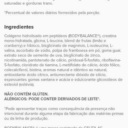
saturadas e gorduras trans.
*Percentual de valores diários fornecidos pela porção.
Ingredientes
Colágeno hidrolisado em peptídeos (BODYBALANCE®), creatina
mono-hidratada, glicina, L-leucina, blend de frutas (limão e
cranberry) e hibisco, bisglicinato de magnésio, L-isoleucina, L-
valina, ascorbato de sódio, polpa de framboesa em pó, goma guar,
extrato seco de semente de uva, bisglicinato de zinco,
nicotinamida, pantotenato de cálcio, piridoxal-5-fosfato, riboflavina-
5-fosfato, cloridrato de tiamina, L-metilfolato de cálcio, ácido fólico,
colecalciferol, biotina, aromas natural e idêntico ao natural,
antioxidante ácido cítrico, antiumectante dióxido de silício,
espessantes gomas xantana e acácia e edulcorante glicosídeos de
esteviol (estévia).
NÃO CONTÉM GLÚTEN.
ALÉRGICOS: PODE CONTER DERIVADOS DE LEITE*.
*Pode apresentar traços como consequência da presença não
intencional durante alguma etapa da fabricação das matérias-primas
ou da linha de produção.
BODYBALANCE® é uma marca registrada da GELITA AG.