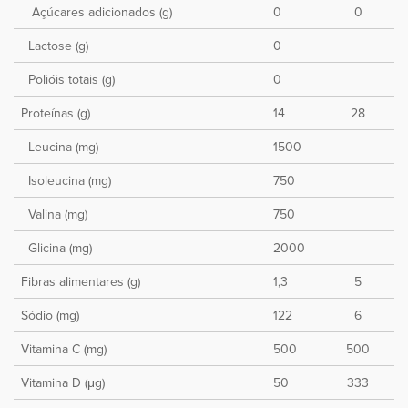
Açúcares adicionados (g)
0
0
Lactose (g)
0
Polióis totais (g)
0
Proteínas (g)
14
28
Leucina (mg)
1500
Isoleucina (mg)
750
Valina (mg)
750
Glicina (mg)
2000
Fibras alimentares (g)
1,3
5
Sódio (mg)
122
6
Vitamina C (mg)
500
500
Vitamina D (μg)
50
333