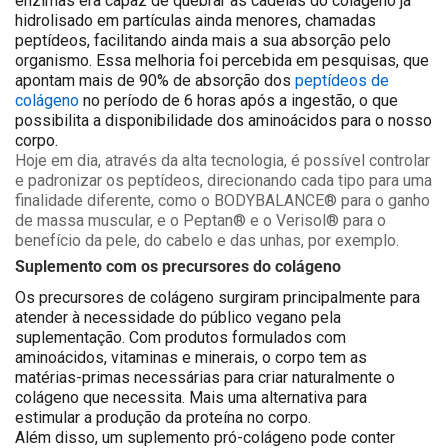
enzimas era capaz de quebrar as cadeias do colágeno já
hidrolisado em partículas ainda menores, chamadas
peptídeos, facilitando ainda mais a sua absorção pelo
organismo. Essa melhoria foi percebida em pesquisas, que
apontam mais de 90% de absorção dos
peptídeos de
colágeno
no período de 6 horas após a ingestão, o que
possibilita a disponibilidade dos aminoácidos para o nosso
corpo.
Hoje em dia, através da alta tecnologia, é possível controlar
e padronizar os peptídeos, direcionando cada tipo para uma
finalidade diferente, como o BODYBALANCE® para o ganho
de massa muscular, e o Peptan® e o Verisol® para o
benefício da pele, do cabelo e das unhas, por exemplo.
Suplemento com os precursores do colágeno
Os precursores de colágeno surgiram principalmente para
atender à necessidade do público vegano pela
suplementação. Com produtos formulados com
aminoácidos, vitaminas e minerais, o corpo tem as
matérias-primas necessárias para criar naturalmente o
colágeno que necessita. Mais uma alternativa para
estimular a produção da proteína no corpo.
Além disso, um suplemento pró-colágeno pode conter