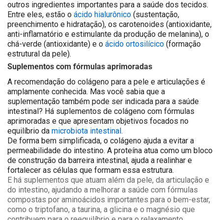
outros ingredientes importantes para a saúde dos tecidos.
Entre eles, estão o
ácido hialurônico
(sustentação,
preenchimento e hidratação), os carotenoides (antioxidante,
anti-inflamatório e estimulante da produção de melanina), o
chá-verde (antioxidante) e o
ácido ortosilícico
(formação
estrutural da pele).
Suplementos com fórmulas aprimoradas
A recomendação do colágeno para a pele e articulações é
amplamente conhecida. Mas você sabia que a
suplementação também pode ser indicada para a saúde
intestinal?
Há suplementos de colágeno com fórmulas
aprimoradas e que apresentam objetivos focados no
equilíbrio da
microbiota intestinal.
De forma bem simplificada, o colágeno ajuda a evitar a
permeabilidade do intestino. A proteína atua como um bloco
de construção da barreira intestinal, ajuda a realinhar e
fortalecer as células que formam essa estrutura.
E há suplementos que atuam além da pele, da articulação e
do intestino, ajudando a melhorar a saúde com fórmulas
compostas por aminoácidos importantes para o bem-estar,
como o triptofano, a taurina, a glicina e o magnésio que
contribuem para o reequilíbrio e para o relaxamento,