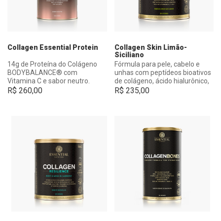
Collagen Essential Protein
Collagen Skin Limão-
Siciliano
14g de Proteína do Colágeno
Fórmula para pele, cabelo e
BODYBALANCE® com
unhas com peptídeos bioativos
Vitamina C e sabor neutro.
de colágeno, ácido hialurônico,
ácido ortosilícico e outros
R$
260,00
R$
235,00
nutrientes.