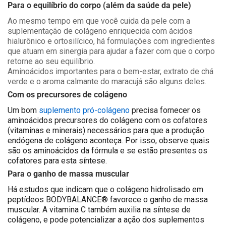
Para o equilíbrio do corpo (além da saúde da pele)
Ao mesmo tempo em que você cuida da pele com a
suplementação de colágeno enriquecida com ácidos
hialurônico e ortosilícico, há formulações com ingredientes
que atuam em sinergia para ajudar a fazer com que o corpo
retorne ao seu equilíbrio.
Aminoácidos importantes para o bem-estar, extrato de chá
verde e o aroma calmante do maracujá são alguns deles.
Com os precursores de colágeno
Um bom
suplemento pró-colágeno
precisa fornecer os
aminoácidos precursores do colágeno com os cofatores
(vitaminas e minerais) necessários para que a produção
endógena de colágeno aconteça. Por isso, observe quais
são os aminoácidos da fórmula e se estão presentes os
cofatores para esta síntese.
Para o ganho de massa muscular
Há estudos que indicam que o colágeno hidrolisado em
peptídeos
BODYBALANCE® favorece o ganho de massa
muscular. A vitamina C também auxilia na síntese de
colágeno, e pode potencializar a ação dos suplementos