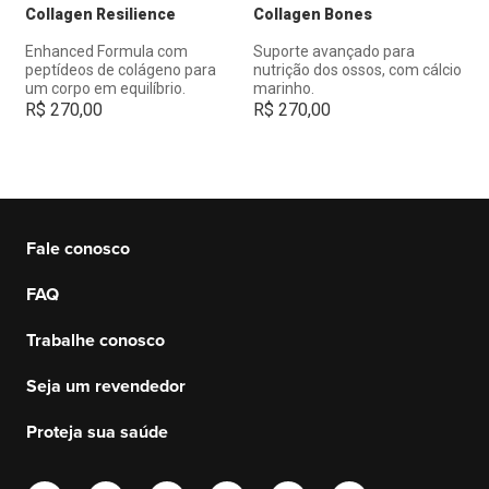
Collagen Resilience
Collagen Bones
Enhanced Formula com
Suporte avançado para
peptídeos de colágeno para
nutrição dos ossos, com cálcio
um corpo em equilíbrio.
marinho.
R$
270,00
R$
270,00
Fale conosco
FAQ
Trabalhe conosco
Seja um revendedor
Proteja sua saúde