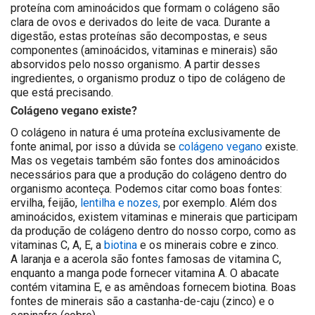
proteína com aminoácidos que formam o colágeno são
clara de ovos e derivados do leite de vaca. Durante a
digestão, estas proteínas são decompostas, e seus
componentes (aminoácidos, vitaminas e minerais) são
absorvidos pelo nosso organismo. A partir desses
ingredientes, o organismo produz o tipo de colágeno de
que está precisando.
Colágeno vegano existe?
O colágeno in natura é uma proteína exclusivamente de
fonte animal, por isso a dúvida se
colágeno vegano
existe.
Mas os vegetais também são fontes dos aminoácidos
necessários para que a produção do colágeno dentro do
organismo aconteça. Podemos citar como boas fontes:
ervilha, feijão,
lentilha e nozes,
por exemplo
.
Além dos
aminoácidos, existem vitaminas e minerais que participam
da produção de colágeno dentro do nosso corpo, como as
vitaminas C, A, E, a
biotina
e os minerais cobre e zinco.
A laranja e a acerola são fontes famosas de vitamina C,
enquanto a manga pode fornecer vitamina A. O abacate
contém vitamina E, e as amêndoas fornecem biotina. Boas
fontes de minerais são a castanha-de-caju (zinco) e o