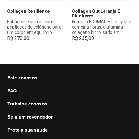
Collagen Resilience
Collagen Gut Laranja E
Blueberry
Enhanced Formula com
Fórmula FODMAP Friendly que
peptídeos de colágeno para
combina fibras, glutamina,
um corpo em equilíbrio.
colágeno hidrolisado em
peptídeos e outros
R$
270,00
R$
235,00
ingredientes para a saúde
intestinal.
Fale conosco
FAQ
Trabalhe conosco
Seja um revendedor
Proteja sua saúde