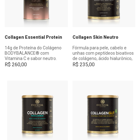
Collagen Essential Protein
Collagen Skin Neutro
14g de Proteína do Colágeno
Fórmula para pele, cabelo e
BODYBALANCE® com
unhas com peptídeos bioativos
Vitamina C e sabor neutro.
de colágeno, ácido hialurônico,
ácido ortosilícico e outros
R$
260,00
R$
235,00
nutrientes.