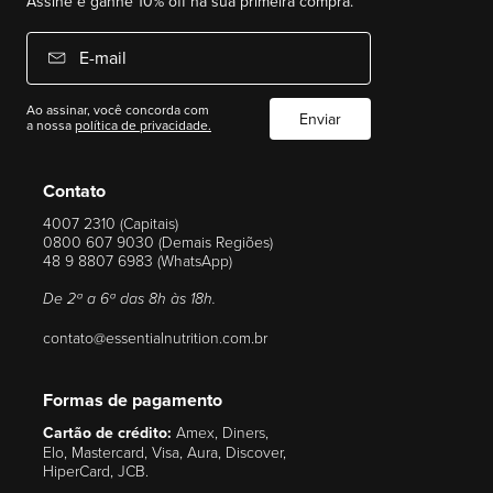
Assine e ganhe 10% off na sua primeira compra.
E-mail
Ao assinar, você concorda com
Enviar
a nossa
política de privacidade.
Contato
4007 2310 (Capitais)
0800 607 9030 (Demais Regiões)
48 9 8807 6983 (WhatsApp)
De 2ª a 6ª das 8h às 18h.
contato@essentialnutrition.com.br
Formas de pagamento
Cartão de crédito:
Amex, Diners,
Elo, Mastercard, Visa, Aura, Discover,
HiperCard, JCB.