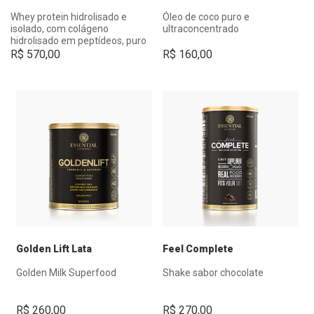
Whey protein hidrolisado e
Óleo de coco puro e
isolado, com colágeno
ultraconcentrado
hidrolisado em peptídeos, puro
cacau e adoçantes naturais.
R$
570,00
R$
160,00
Golden Lift Lata
Feel Complete
Golden Milk Superfood
Shake sabor chocolate
R$
260,00
R$
270,00