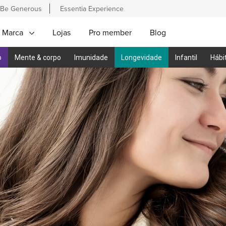
Be Generous
Essentia Experience
 Marca
Lojas
Pro member
Blog
o
Mente & corpo
Imunidade
Longevidade
Infantil
Hábi