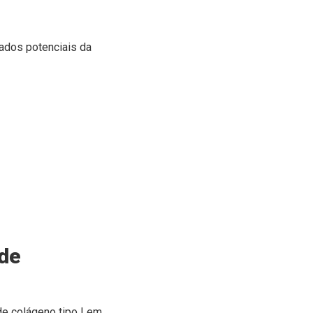
ados potenciais da
 de
e colágeno tipo I em