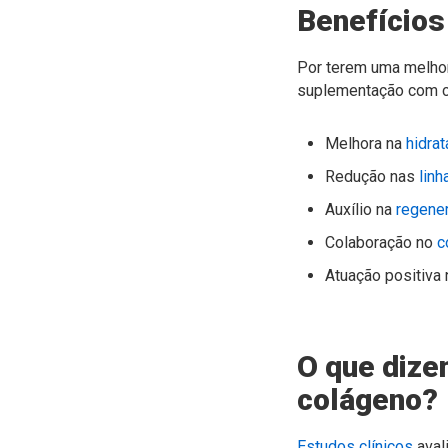
Benefícios
Por terem uma melhor
suplementação com c
Melhora na
hidrat
Redução nas
linh
Auxílio na
regener
Colaboração no
c
Atuação positiva
O que dize
colágeno?
Estudos clínicos
aval