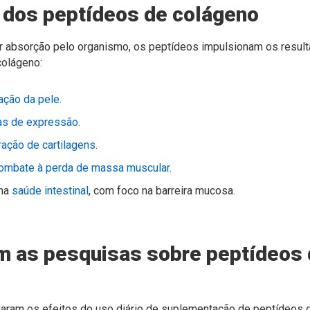
 dos peptídeos de colágeno
 absorção pelo organismo, os peptídeos impulsionam os result
olágeno:
ação da pele.
as de expressão.
ação de cartilagens.
ombate à perda de massa muscular.
 na
saúde intestinal
, com foco na barreira mucosa.
m as pesquisas sobre peptídeos
iaram os efeitos do uso diário de suplementação de peptídeos d