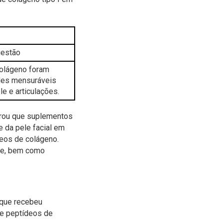
gestão
olágeno foram
des mensuráveis
e e articulações.
strou que suplementos
e da pele facial em
eos de colágeno.
de, bem como
 que recebeu
de peptídeos de