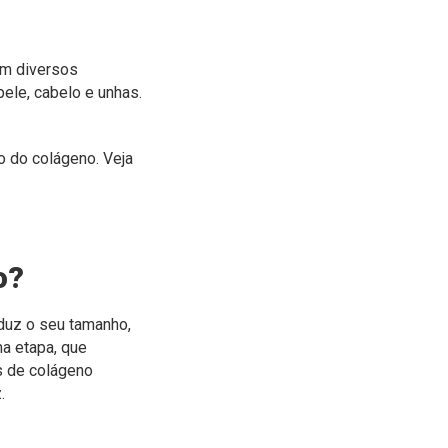
em diversos
ele, cabelo e unhas.
 do colágeno. Veja
o?
eduz o seu tamanho,
ma etapa, que
s de colágeno
.