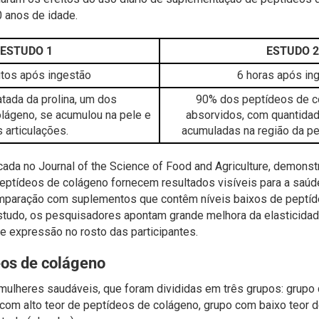
 anos de idade.
ESTUDO 1
ES
TUDO 2
tos após ingestão
6 horas após in
atada da prolina, um dos
90% dos peptídeos de c
ágeno, se acumulou na pele e
absorvidos, com quantida
 articulações.
acumuladas na região da pel
icada no Journal of the Science of Food and Agriculture, demon
peptídeos de colágeno fornecem resultados visíveis para a saúd
mparação com suplementos que contêm níveis baixos de peptíd
studo, os pesquisadores apontam grande melhora da elasticida
e expressão no rosto das participantes.
eos de colágeno
mulheres saudáveis, que foram divididas em três grupos: grupo
 com alto teor de peptídeos de colágeno, grupo com baixo teor 