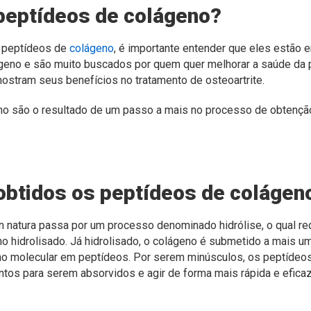
peptídeos de colágeno?
o peptídeos de
colágeno
,
é importante entender que eles estão 
eno e são muito buscados por quem quer melhorar a saúde da p
tram seus benefícios no tratamento de osteoartrite.
o são o resultado de um passo a mais no processo de obtenção
btidos os peptídeos de colágen
in natura passa por um processo denominado hidrólise, o qual r
o hidrolisado. Já hidrolisado, o colágeno é submetido a mais u
o molecular em peptídeos. Por serem minúsculos, os peptídeo
ntos para serem absorvidos e agir de forma mais rápida e eficaz