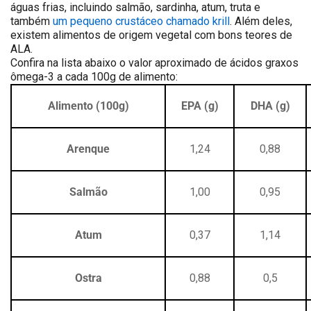
águas frias, incluindo salmão, sardinha, atum, truta e
também
um pequeno crustáceo chamado krill
. Além deles,
existem alimentos de origem vegetal com bons teores de
ALA.
Confira na lista abaixo o valor aproximado de ácidos graxos
ômega-3 a cada 100g de alimento:
Alimento (100g)
EPA (g)
DHA (g)
Arenque
1,24
0,88
Salmão
1,00
0,95
Atum
0,37
1,14
Ostra
0,88
0,5