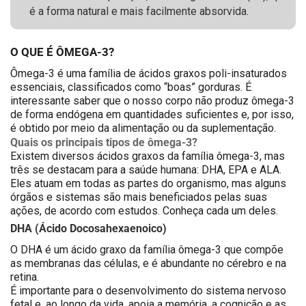
é a forma natural e mais facilmente absorvida.
O QUE É ÔMEGA-3?
Ômega-3 é uma família de ácidos graxos poli-insaturados
essenciais, classificados como “boas” gorduras. É
interessante saber que o nosso corpo não produz ômega-3
de forma endógena em quantidades suficientes e, por isso,
é obtido por meio da alimentação ou da suplementação.
Quais os principais tipos de ômega-3?
Existem diversos ácidos graxos da família ômega-3, mas
três se destacam para a saúde humana: DHA, EPA e ALA.
Eles atuam em todas as partes do organismo, mas alguns
órgãos e sistemas são mais beneficiados pelas suas
ações, de acordo com estudos. Conheça cada um deles.
DHA (Ácido Docosahexaenoico)
O DHA é um ácido graxo da família ômega-3 que compõe
as membranas das células, e é abundante no cérebro e na
retina.
É importante para o desenvolvimento do sistema nervoso
fetal e, ao longo da vida, apoia a memória, a cognição e as