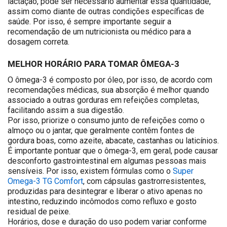
lactação, pode ser necessário aumentar essa quantidade,
assim como diante de outras condições específicas de
saúde. Por isso, é sempre importante seguir a
recomendação de um nutricionista ou médico para a
dosagem correta.
MELHOR HORÁRIO PARA TOMAR ÔMEGA-3
O ômega-3
é composto por óleo, por isso,
de acordo com
recomendações
médicas
, sua absorção é melhor quando
associado a
outras gorduras
em refeições completas,
facilitando assim a sua digestão.
Por isso, priorize o consumo junto de
refeições
como
o
almoço ou
o
jantar, que geralmente contêm fontes de
gordura boas
, como azeite, abacate, castanhas ou laticínios.
É importante pontuar que
o
ômega-3
, em geral, pode causar
desconforto gastrointestinal em algumas pessoas
mais
sensíveis
.
Por isso, existem
fórmulas
como o
Super
Omega-3 TG Comfort
,
com
cápsulas
gastrorresistentes,
produzidas para desintegrar e liberar o ativo apenas no
intestino, reduzindo incômodos como refluxo e gosto
residual de peixe.
Horários, dose e duração do uso podem variar conforme