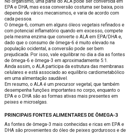
No organismo, uma parte do ALA pode ser convertida em
EPA e DHA, mas essa conversão costuma ser baixa, pois
depende de vários mecanismos, e varia de acordo com
cada pessoa.
O ômega-6, comum em alguns óleos vegetais refinados e
com potencial inflamatório quando em excesso, compete
pela mesma enzima que converte o ALA em EPA/DHA e,
dado que o consumo de ômega-6 é muito elevado na
população ocidental, a conversão pode ser bem
prejudicada. Por isso, vale equilibrar no dia a dia as fontes
de ômega-6 e ômega-3 em aproximadamente 5:1.
Ainda assim, o ALA participa da estrutura das membranas
celulares e está associado ao equilíbrio cardiometabólico
em uma alimentação saudável.
Em resumo, o ALA é um precursor vegetal, que também
desempenha funções importantes no corpo, enquanto o
EPA e o DHA são as formas ativas mais presentes em
peixes e microalgas.
PRINCIPAIS FONTES ALIMENTARES DE ÔMEGA-3
As fontes de ômega-3 mais conhecidas e ricas em EPA e
DHA são provenientes do óleo de peixes gordurosos e de