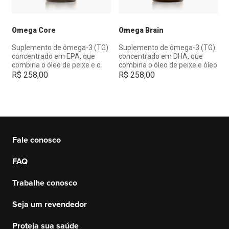
Omega Core
Omega Brain
Suplemento de ômega-3 (TG)
Suplemento de ômega-3 (TG)
concentrado em EPA, que
concentrado em DHA, que
combina o óleo de peixe e o
combina o óleo de peixe e óleo
óleo de krill com astaxantina,
de krill com fosfatidilserina,
R$
258,00
R$
258,00
coenzima Q10, vitaminas e
cafeína natural e extrato de
minerais selecionados.
gengibre tailandês.
Fale conosco
FAQ
Trabalhe conosco
Seja um revendedor
Proteja sua saúde