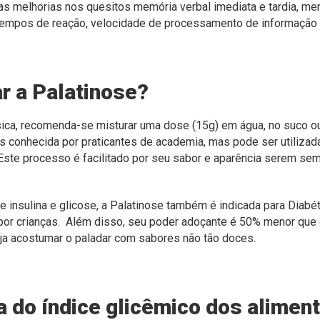
 melhorias nos quesitos memória verbal imediata e tardia, mem
tempos de reação, velocidade de processamento de informação
 a Palatinose?
ísica, recomenda-se misturar uma dose (15g) em água, no suco 
is conhecida por praticantes de academia, mas pode ser utiliza
 Este processo é facilitado por seu sabor e aparência serem se
e insulina e glicose, a Palatinose também é indicada para Diabé
or crianças. Além disso, seu poder adoçante é
50% menor que 
ja acostumar o paladar com sabores não tão doces.
ia do índice glicêmico dos alimen