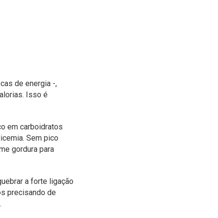
cas de energia -,
lorias. Isso é
co em carboidratos
licemia. Sem pico
ime gordura para
ebrar a forte ligação
os precisando de
.