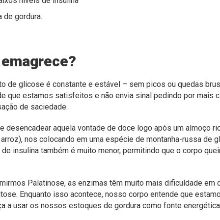
ixos níveis de insulina
 de gordura.
e emagrece?
o de glicose é constante e estável – sem picos ou quedas brus
 que estamos satisfeitos e não envia sinal pedindo por mais ca
ação de saciedade.
de desencadear aquela vontade de doce logo após um almoço ri
 arroz), nos colocando em uma espécie de montanha-russa de g
o de insulina também é muito menor, permitindo que o corpo que
mirmos Palatinose, as enzimas têm muito mais dificuldade em qu
frutose. Enquanto isso acontece, nosso corpo entende que estam
a a usar os nossos estoques de gordura como fonte energética