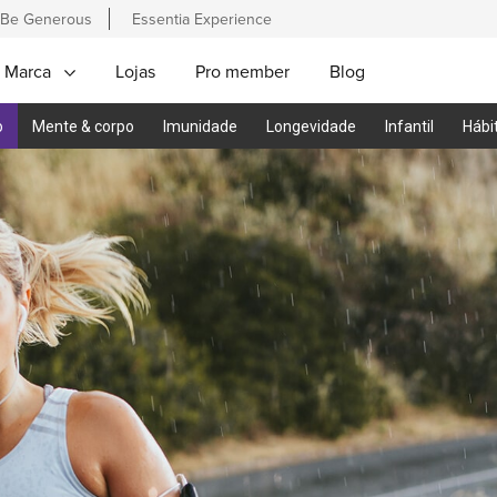
Be Generous
Essentia Experience
 Marca
Lojas
Pro member
Blog
o
Mente & corpo
Imunidade
Longevidade
Infantil
Hábi