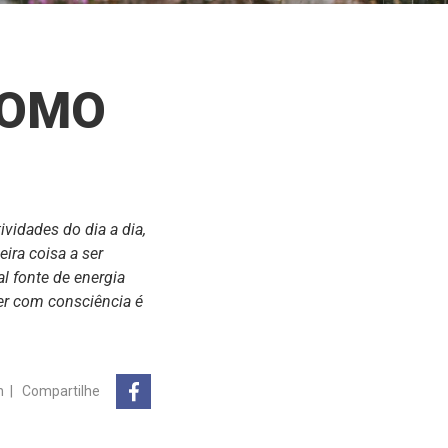
COMO
vidades do dia a dia,
eira coisa a ser
al fonte de energia
her com consciência é
n
|
Compartilhe