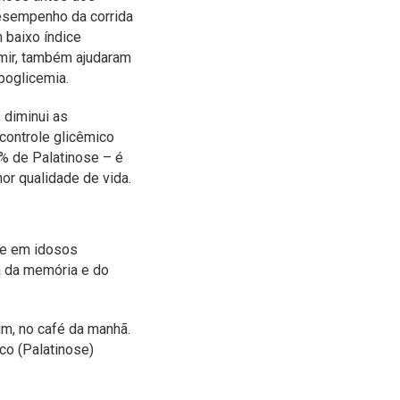
desempenho da corrida
 baixo índice
rmir, também ajudaram
ipoglicemia.
 diminui as
controle glicêmico
 de Palatinose – é
hor qualidade de vida.
s e em idosos
a da memória e do
m, no café da manhã.
co (Palatinose)