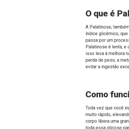
O que é Pa
A Palatinose, também
índice glicêmico, que
passa por um process
Palatinose é lenta, e
isso leva à melhora n
perda de peso, a met
evitar a ingestão exc
Como func
Toda vez que você in
muito rápido, elevan
corpo libera uma gran
toda essa glicose para