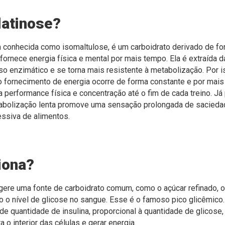
latinose?
 conhecida como isomaltulose, é um carboidrato derivado de font
 fornece energia física e mental por mais tempo. Ela é extraída d
o enzimático e se torna mais resistente à metabolização. Por i
 o fornecimento de energia ocorre de forma constante e por mais
a performance física e concentração até o fim de cada treino. J
abolização lenta promove uma sensação prolongada de saciedad
essiva de alimentos.
iona?
gere uma fonte de carboidrato comum, como o açúcar refinado, 
do o nível de glicose no sangue. Esse é o famoso pico glicêmic
de quantidade de insulina, proporcional à quantidade de glicose,
 o interior das células e gerar energia.