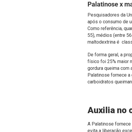
Palatinose x ma
Pesquisadores da Uni
após o consumo de um
Como referência, qua
55), médios (entre 56
maltodextrina é class
De forma geral, a pro
físico foi 25% maior 
gordura queima com a
Palatinose fornece a
carboidratos queiman
Auxilia no
A Palatinose fornece 
evita a liberação ex