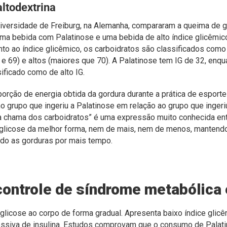
ltodextrina
versidade de Freiburg, na Alemanha, compararam a queima de g
a bebida com Palatinose e uma bebida de alto índice glicêmic
nto ao índice glicêmico, os carboidratos são classificados com
 e 69) e altos (maiores que 70). A Palatinose tem IG de 32, enq
ificado como de alto IG.
porção de energia obtida da gordura durante a prática de esporte
no grupo que ingeriu a Palatinose em relação ao grupo que ingeriu
 chama dos carboidratos” é uma expressão muito conhecida entr
 glicose da melhor forma, nem de mais, nem de menos, mantend
do as gorduras por mais tempo.
 controle de síndrome metabólica
glicose ao corpo de forma gradual. Apresenta baixo índice glicê
cessiva de insulina. Estudos comprovam que o consumo de Palat