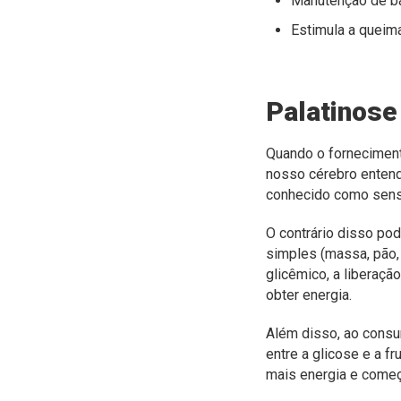
Manutenção de ba
Estimula a queima
Palatinos
Quando o forneciment
nosso cérebro entende
conhecido como sens
O contrário disso po
simples (massa, pão,
glicêmico, a liberaçã
obter energia.
Além disso, ao consu
entre a glicose e a 
mais energia e começ