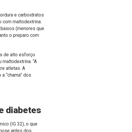
ordura e carboidratos
o com maltodextrina.
o baixos (menores que
uanto o preparo com
s de alto esforço
 maltodextrina. “A
e atletas. A
o a “chama” dos
 e diabetes
mico (IG 32), o que
inose antes dos