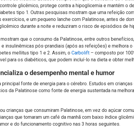
 controle glicêmico, protege contra a hipoglicemia e mantém o 
iabetes tipo 1. Outras pesquisas mostram que uma refeição com
s exercícios, e um pequeno lanche com Palatinose, antes de do
 glicêmico durante a noite e reduziram o risco de episódios de h
 mostram que o consumo da Palatinose, entre outros benefícios,
 e insulinêmicas pós-prandiais (após as refeições) e melhora o 
tes mellitus tipo 1 e 2. Assim, o
Carbolift
– composto por 100%
vel para os diabéticos, que podem incluí-lo na dieta e obter mel
encializa o desempenho mental e humor
 principal fonte de energia para o cérebro. Estudos em criança
ios da Palatinose como fonte de energia sustentada na melhor
u crianças que consumiram Palatinose, em vez do açúcar comu
crianças que tomaram um café da manhã com baixo índice glicêmi
umor e do funcionamento cognitivo nas 3 horas seguintes.