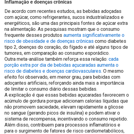
Inflamação e doenças crônicas
De acordo com recentes estudos, as bebidas adoçadas
com açúcar, como refrigerantes, sucos industrializados e
energéticos, são uma das principais fontes de açúcar extra
na alimentação. As pesquisas mostram que o consumo
frequente desses produtos
aumenta significativamente o
risco de obesidade e de doenças crônicas
como diabetes
tipo 2, doenças do coração, do fígado e até alguns tipos de
tumores, em comparação ao consumo esporádico.
Outra meta-análise também reforça essa relação:
cada
porção extra por dia de bebidas açucaradas aumenta o
risco de diabetes e doenças cardiovasculares.
O mesmo
efeito foi observado, em menor grau, para bebidas com
adoçantes artificiais, reforçando ainda mais a importância
de limitar o consumo diário dessas bebidas.
A explicação é que essas bebidas açucaradas favorecem o
acúmulo de gordura porque adicionam calorias líquidas que
não promovem saciedade, elevam rapidamente a glicose
no sangue (gerando picos de insulina) e podem ativar o
sistema de recompensa, incentivando o consumo repetido.
Além disso, contribuem para processos inflamatórios e
para o surgimento de fatores de risco cardiometabólicos,