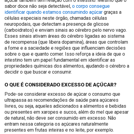
açúcar também tem relação com o intestino. Mesmo que o
sabor doce não seja detectável,
o corpo consegue
identificar quando estamos consumindo açúcar
graças a
células especiais neste órgão, chamadas células
neuropodais, que detectam a presença de glicose
(carboidratos) e enviam sinais ao cérebro pelo nervo vago.
Esses sinais ativam áreas do cérebro ligadas ao sistema
de recompensa (que libera dopamina), áreas que controlam
a fome e a saciedade e regiões que influenciam decisões
sobre o que e quanto comer. Isso reforça a ideia de que o
intestino tem um papel fundamental em identificar as
propriedades químicas dos alimentos, ajudando o cérebro a
decidir o que buscar e consumir.
O QUE É CONSIDERADO EXCESSO DE AÇÚCAR?
Pode-se considerar excesso de açúcar o consumo que
ultrapassa as recomendações de saúde para açúcares
livres, ou seja, aqueles adicionados a alimentos e bebidas
ou presentes em xaropes e sucos, além do mel que apesar
de natural, não deve ser consumido em excesso. Não
entram nessa categoria os açúcares naturalmente
presentes em frutas inteiras e no leite, por exemplo.