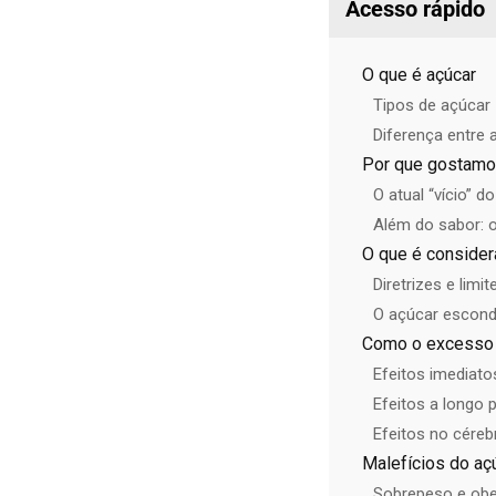
Acesso rápido
O que é açúcar
Tipos de açúcar
Diferença entre 
Por que gostamos
O atual “vício” d
Além do sabor: o
O que é conside
Diretrizes e lim
O açúcar escondi
Como o excesso 
Efeitos imediato
Efeitos a longo 
Efeitos no cére
Malefícios do açú
Sobrepeso e ob