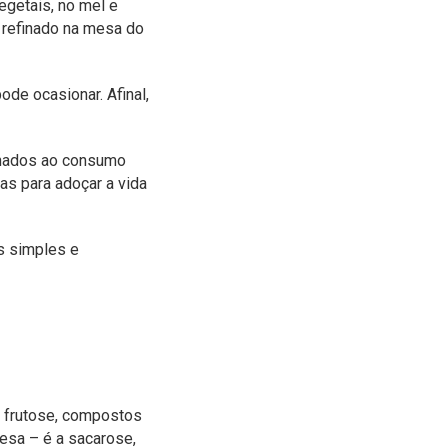
egetais, no mel e
 refinado na mesa do
ode ocasionar. Afinal,
onados ao consumo
as para adoçar a vida
es simples e
e frutose, compostos
esa – é a sacarose,