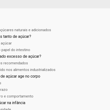
açúcares naturais e adicionados
 tanto de açúcar?
o açúcar
 papel do intestino
rado excesso de açúcar?
ites recomendados
do nos alimentos industrializados
de açúcar age no corpo
s
prazo
bro e comportamento
car na infância
esidade