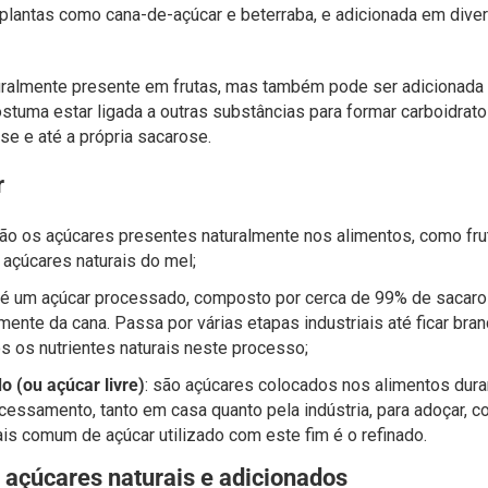
plantas como cana-de-açúcar e beterraba, e adicionada em dive
turalmente presente em frutas, mas também pode ser adicionada 
ostuma estar ligada a outras substâncias para formar carboidrat
ose e até a própria sacarose.
r
são os açúcares presentes naturalmente nos alimentos, como fru
e açúcares naturais do mel;
: é um açúcar processado, composto por cerca de 99% de sacaros
lmente da cana. Passa por várias etapas industriais até ficar bra
s os nutrientes naturais neste processo;
o (ou açúcar livre)
: são açúcares colocados nos alimentos dura
cessamento, tanto em casa quanto pela indústria, para adoçar, c
ais comum de açúcar utilizado com este fim é o refinado.
 açúcares naturais e adicionados