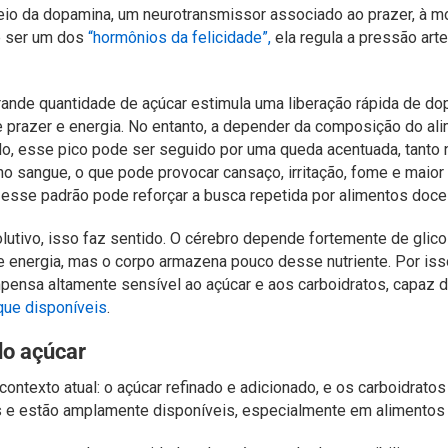
eio da dopamina, um neurotransmissor associado ao prazer, à mo
e ser um dos
“hormônios da felicidade”,
ela regula a pressão arte
nde quantidade de açúcar estimula uma liberação rápida de do
 prazer e energia. No entanto, a depender da composição do al
o, esse pico pode ser seguido por uma queda acentuada, tanto
no sangue, o que pode provocar cansaço, irritação, fome e maior
 esse padrão pode reforçar a busca repetida por alimentos doce
lutivo, isso faz sentido. O cérebro depende fortemente de glic
e energia, mas o corpo armazena pouco desse nutriente. Por i
ensa altamente sensível ao açúcar e aos carboidratos, capaz 
que disponíveis
.
 do açúcar
ontexto atual: o açúcar refinado e adicionado, e os carboidrato
s e estão amplamente disponíveis, especialmente em alimentos