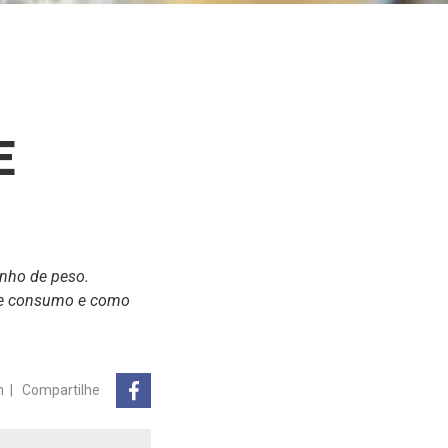
E
anho de peso.
 de consumo e como
n
|
Compartilhe