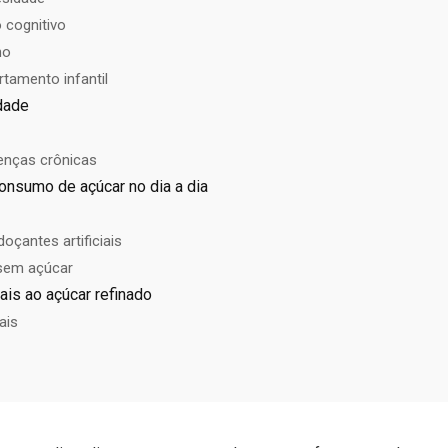
 cognitivo
no
tamento infantil
dade
enças crônicas
onsumo de açúcar no dia a dia
çantes artificiais
sem açúcar
rais ao açúcar refinado
ais