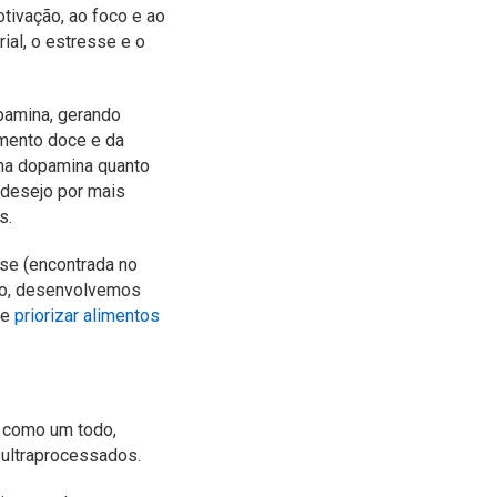
tivação, ao foco e ao
rial, o estresse e o
pamina, gerando
imento doce e da
 na dopamina quanto
 desejo por mais
s.
ose (encontrada no
sso, desenvolvemos
de
priorizar alimentos
s como um todo,
 ultraprocessados.