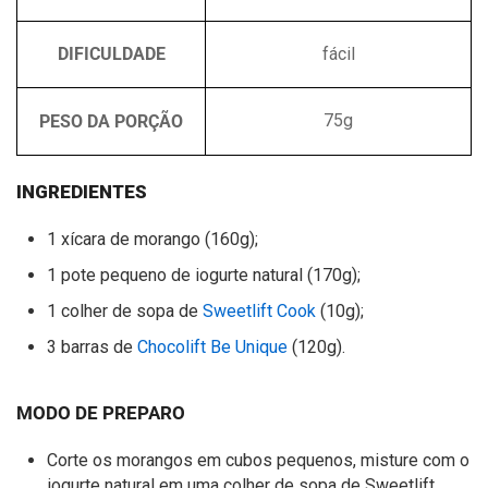
DIFICULDADE
fácil
PESO DA PORÇÃO
75g
INGREDIENTES
1 xícara de morango (160g);
1 pote pequeno de iogurte natural (170g);
1 colher de sopa de
Sweetlift Cook
(10g);
3 barras de
Chocolift Be Unique
(120g).
MODO DE PREPARO
Corte os morangos em cubos pequenos, misture com o
iogurte natural em uma colher de sopa de Sweetlift