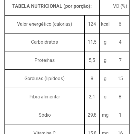
TABELA NUTRICIONAL (por porção):
VD (%)
Valor energético (calorias)
124
kcal
6
Carboidratos
11,5
g
4
Proteínas
5,5
g
7
Gorduras (lipídeos)
8
g
15
Fibra alimentar
2,1
g
8
Sódio
29,8
mg
1
Vitamina C
15,8
mg
16