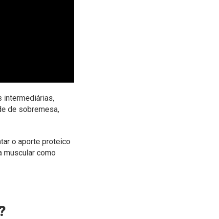
 intermediárias,
ade de sobremesa,
ar o aporte proteico
sa muscular como
?