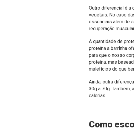
Outro diferencial é a
vegetais. No caso da
essenciais além de 
recuperação muscular
A quantidade de prot
proteína a barrinha o
para que o nosso cor
proteína, mas basead
malefícios do que ben
Ainda, outra diferen
30g a 70g. Também, at
calorias.
Como escol