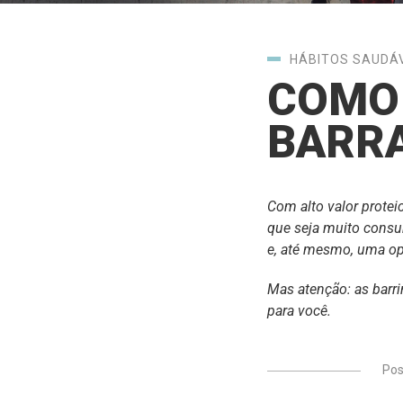
HÁBITOS SAUDÁ
COMO
BARRA
Com alto valor proteic
que seja
muito consu
e, até mesmo, uma op
Mas atenção: as barri
para você.
Po