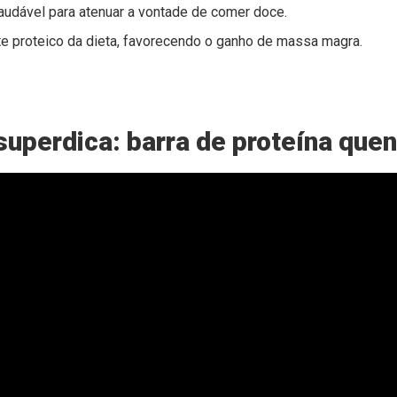
audável para atenuar a vontade de comer doce.
e proteico da dieta, favorecendo o ganho de massa magra.
superdica: barra de proteína quen