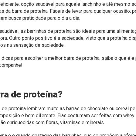
 eficiente, opção saudável para aquele lanchinho e até mesmo 
s da barra de proteína. Fáceis de levar para qualquer ocasião, 
uem busca praticidade para o dia a dia.
 saudável, as barrinhas de proteína são ideais para uma alimenta
ora. Outro ponto positivo é a saciedade, visto que a proteína dis
dos na sensação de
saciedade.
dicas para escolher a melhor barra de proteína, saiba o que é e
Acompanhe!
rra de proteína?
 de proteína lembram muito as barras de chocolate ou cereal pel
mposição é bem diferente. Elas costumam ser feitas com whey 
são enriquecidas com fibras, vitaminas e minerais.
eína é o grande destaque das barrinhas, que se propõem a ofe