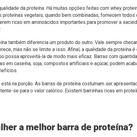
 qualidade da proteína. Há muitas opções feitas com whey protei
s proteínas vegetais,
quando bem combinadas, fornecem todos 
serem ricas em aminoácidos importantes para promover a sacie
.
eína também diferencia um produto do outro. Vale sempre checa
ferece, mas não se limite a isso.
Afinal, a qualidade da proteína 
po possa aproveitá-la de modo mais eficaz. Barras com quantid
as em caseína, soja, compostos artificiais e açúcar, podem acab
efícios.
ça está na porção. As barras de proteína costumam ser apresen
ente-se para o valor calórico. Existem barrinhas ricas em prot
her a melhor barra de proteína?