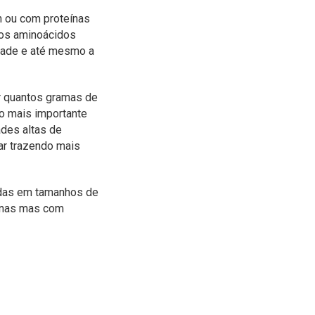
n ou com proteínas
os aminoácidos
dade e até mesmo a
r quantos gramas de
é o mais importante
ades altas de
ar trazendo mais
tadas em tamanhos de
eínas mas com