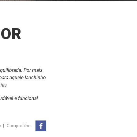
HOR
equilibrada. Por mais
para aquele lanchinho
zias.
udável e funcional
n
|
Compartilhe