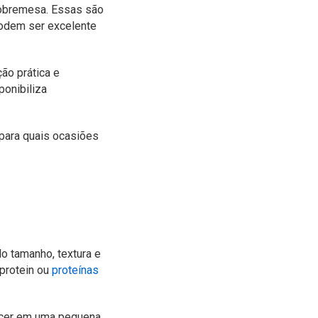
sobremesa. Essas são
podem ser excelente
ção prática e
ponibiliza
 para quais ocasiões
o tamanho, textura e
protein ou
proteínas
recer em uma pequena