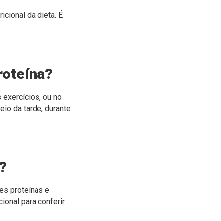
icional da dieta. É
roteína?
 exercícios, ou no
io da tarde, durante
a?
es proteínas e
cional para conferir