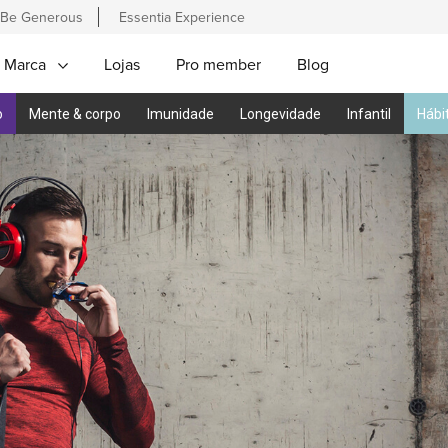
Be Generous
Essentia Experience
 Marca
Lojas
Pro member
Blog
o
Mente & corpo
Imunidade
Longevidade
Infantil
Hábi