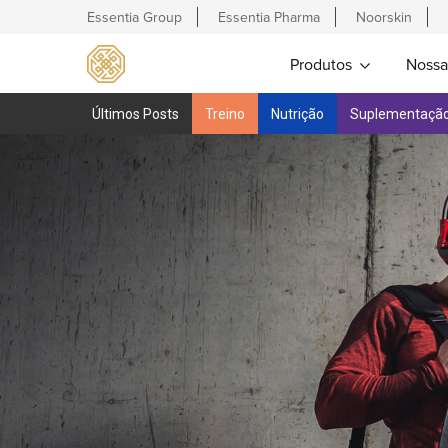
Essentia Group
Essentia Pharma
Noorskin
Produtos
Nossa
Últimos Posts
Treino
Nutrição
Suplementaçã