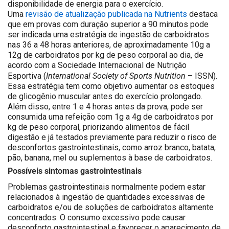
disponibilidade de energia para o exercício.
Uma
revisão de atualização publicada na Nutrients
destaca
que em provas com duração superior a 90 minutos pode
ser indicada uma estratégia de ingestão de carboidratos
nas 36 a 48 horas anteriores, de aproximadamente 10g a
12g de carboidratos por kg de peso corporal ao dia, de
acordo com a Sociedade Internacional de Nutrição
International Society of Sports Nutrition
Esportiva (
– ISSN).
Essa estratégia tem como objetivo aumentar os estoques
de glicogênio muscular antes do exercício prolongado.
Além disso, entre 1 e 4 horas antes da prova, pode ser
consumida uma refeição com 1g a 4g de carboidratos por
kg de peso corporal, priorizando alimentos de fácil
digestão e já testados previamente para reduzir o risco de
desconfortos gastrointestinais, como arroz branco, batata,
pão, banana, mel ou suplementos à base de carboidratos.
Possíveis sintomas gastrointestinais
Problemas gastrointestinais normalmente
podem estar
relacionados à ingestão de quantidades excessivas de
carboidratos e/ou de soluções de carboidratos altamente
concentrados.
O consumo excessivo pode causar
desconforto gastrointestinal e favorecer o aparecimento de