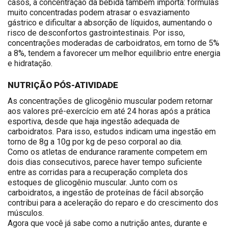
casos, a concentração da bebida também importa: fórmulas
muito concentradas podem atrasar o esvaziamento
gástrico e dificultar a absorção de líquidos, aumentando o
risco de desconfortos gastrointestinais. Por isso,
concentrações moderadas de carboidratos, em torno de 5%
a 8%, tendem a favorecer um melhor equilíbrio entre energia
e hidratação.
NUTRIÇÃO PÓS-ATIVIDADE
As concentrações de glicogênio muscular podem retornar
aos valores pré-exercício
em até
24 horas
após a prática
esportiva, desde que haja ingestão adequada de
carboidratos.
Para isso,
estudos indicam uma ingestão em
torno de
8g a 10g
por
kg de peso corporal
ao
dia.
Como os atletas de endurance raramente competem em
dois dias consecutivos, parece haver tempo suficiente
entre as corridas para a recuperação completa dos
estoques de glicogênio muscular. Junto com os
carboidratos, a ingestão de proteínas de fácil absorção
contribui para a aceleração do reparo e do crescimento dos
músculos.
Agora que você já sabe como a nutrição antes, durante e