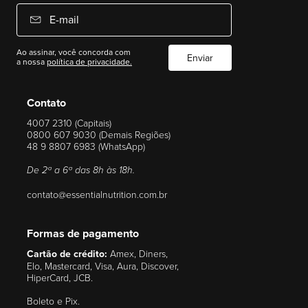
E-mail
Ao assinar, você concorda com
Enviar
a nossa
política de privacidade.
Contato
4007 2310 (Capitais)
0800 607 9030 (Demais Regiões)
48 9 8807 6983 (WhatsApp)
De 2ª a 6ª das 8h às 18h.
contato@essentialnutrition.com.br
Formas de pagamento
Cartão de crédito:
Amex, Diners,
Elo, Mastercard, Visa, Aura, Discover,
HiperCard, JCB.
Boleto e Pix.