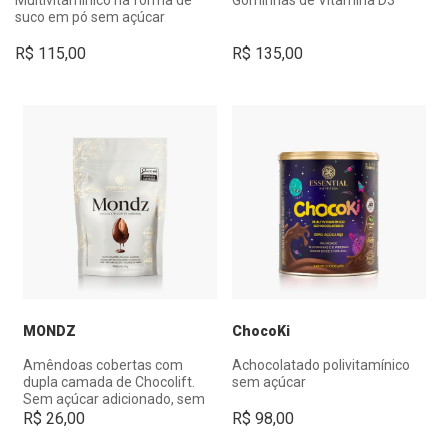
suco em pó sem açúcar
R$
115,00
R$
135,00
MONDZ
ChocoKi
Amêndoas cobertas com
Achocolatado polivitamínico
dupla camada de Chocolift.
sem açúcar
Sem açúcar adicionado, sem
glúten e com 7,3g de whey
R$
26,00
R$
98,00
isolado.