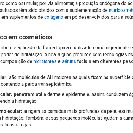
 como estimular, por via alimentar, a produção endógena de áci
esultados têm sido obtidos com a suplementação de
nutricosmé
o em suplementos de
colágeno
em pó desenvolvidos para a saúd
ico em cosméticos
também é aplicado de forma tópica e utilizado como ingredient
o poder de hidratação. Ainda, alguns produtos com tecnologias 
a composição de
hidratantes
e
séruns
faciais em diferentes pes
lar:
são moléculas de AH maiores as quais ficam na superfície 
 contendo a perda transepidérmica.
cular: penetram até
a derme e epiderme e, assim, conduzem á
ndo a hidratação.
 molecular:
atingem as camadas mais profundas da pele, estimu
a hidratação. Também, essas pequenas moléculas ajudam a aume
s finas e rugas.