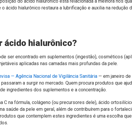
reposição do ácido hialurônico está relacionada à melhora nos qua
 ácido hialurônico restaura a lubrificação e auxilia na redução
 ácido hialurônico?
pode ser encontrado em suplementos (ingestão), cosméticos (apli
etáveis aplicadas nas camadas mais profundas da pele.
nvisa
—
Agência Nacional de Vigilância Sanitária
—
em janeiro de
passaram a surgir no mercado. Quem procura produtos que aju
a de ingredientes dos suplementos e a concentração.
 C na fórmula, colágeno (ou precursores dele), ácido ortosilícico,
na saúde da pele em geral, além de contribuírem para o fortale
 produtos que contemplem estes ingredientes é uma escolha que
dos.