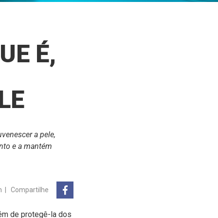
UE É,
LE
venescer a pele,
ento e a mantém
n
|
Compartilhe
além de protegê-la dos