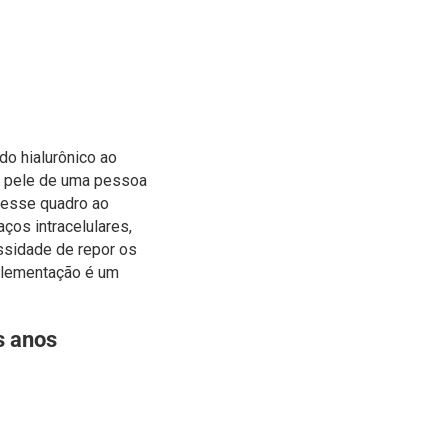
do hialurônico ao
a pele de uma pessoa
 esse quadro ao
ços intracelulares,
essidade de repor os
uplementação é um
s anos