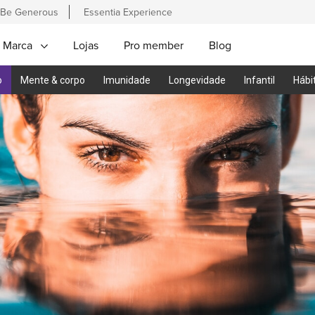
Be Generous
Essentia Experience
 Marca
Lojas
Pro member
Blog
o
Mente & corpo
Imunidade
Longevidade
Infantil
Hábi