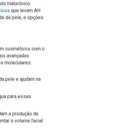
do hialurônico.
ticos
que levam AH
e da pele, e opções
e em cosméticos com o
mais avançadas
os moleculares:
da pele e ajudam na
gua para essas
lam a produção de
ntar o volume facial