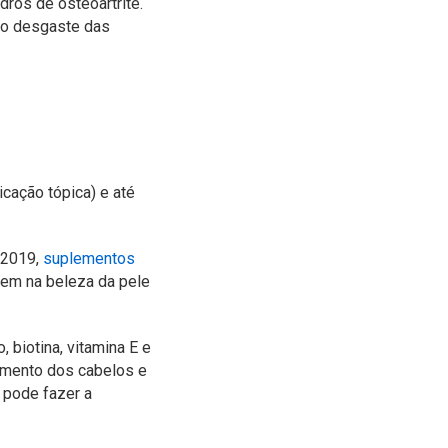
dros de osteoartrite.
 do desgaste das
cação tópica) e até
 2019,
suplementos
dem na beleza da pele
 biotina, vitamina E e
cimento dos cabelos e
 pode fazer a