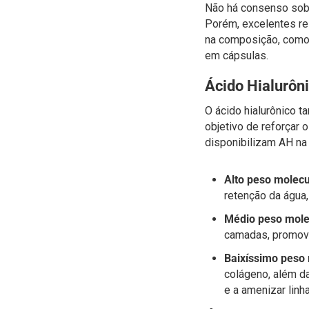
Não há consenso sobre
Porém, excelentes r
na composição, com
em
cápsulas
.
Ácido Hialurôn
O ácido hialurônico 
objetivo de reforçar 
disponibilizam AH n
Alto peso molecu
retenção da água,
Médio peso mole
camadas, promove
Baixíssimo peso
colágeno, além d
e a amenizar linha