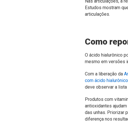
Nas
articulações
, a 
Estudos mostram que o
articulações.
Como repor
O ácido hialurônico 
mesmo em versões inj
Com a liberação da
A
com ácido hialurônico
deve observar a list
Produtos com vitamina
antioxidantes ajudam 
das unhas. Priorizar
diferença nos resulta