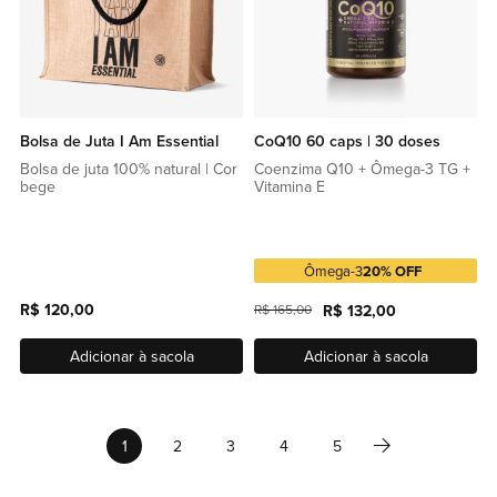
Bolsa de Juta I Am Essential
CoQ10 60 caps | 30 doses
Bolsa de juta 100% natural | Cor
Coenzima Q10 + Ômega-3 TG +
bege
Vitamina E
Ômega-3
20% OFF
R$ 120,00
R$ 132,00
R$ 165,00
Adicionar à sacola
Adicionar à sacola
Página
Página
Próximo
Você esta lendo a pagina
Página
Página
Página
Página
1
2
3
4
5