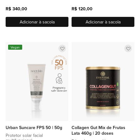
R$ 340,00
R$ 120,00
Adicionar à sacola
Adicionar à sacola
Adicionar
Adic
Vegan
a
a
lista
lista
de
de
favoritos
favor
Urban Suncare FPS 50 | 50g
Collagen Gut Mix de Frutas
Lata 460g | 20 doses
Protetor solar facial