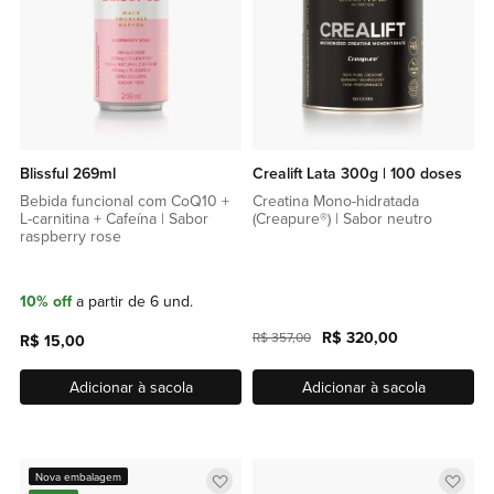
Blissful 269ml
Crealift Lata 300g | 100 doses
Bebida funcional com CoQ10 +
Creatina Mono-hidratada
L-carnitina + Cafeína | Sabor
(Creapure®) | Sabor neutro
raspberry rose
10% off
a partir de 6 und.
R$ 320,00
R$ 357,00
R$ 15,00
Adicionar à sacola
Adicionar à sacola
Adicionar
Adic
Nova embalagem