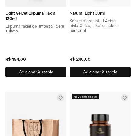
Light Velvet Espuma Facial
Natural Light 30ml
120ml
Sérum hidratante | Ácido
hialurônico, niacinamida e
Espuma facial de limpeza | Sem
pantenol
sulfato
R$ 154,00
R$ 240,00
Adicionar à sacola
Adicionar à sacola
Adicionar
Adic
Nova embalagem
a
a
lista
lista
de
de
favoritos
favor