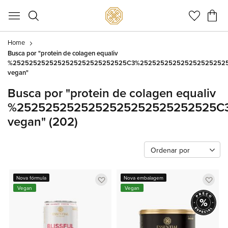
Meu C
Home
Busca por "protein de colagen equaliv
%2525252525252525252525252525C3%252525252525252525252
vegan"
Busca por "protein de colagen equaliv
%2525252525252525252525252525C
vegan"
(202)
Ordenar por
Adicionar
Adic
Nova fórmula
Nova embalagem
Vegan
Vegan
a
a
lista
lista
de
de
favoritos
favor