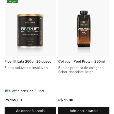
Vegan
a
a
lista
lista
de
de
favoritos
favor
Fiberlift Lata 260g | 26 doses
Collagen Pept Protein 250ml
Fibras solúveis e insolúveis
Bebida proteica de colágeno |
Sabor chocolate belga
15% off
a partir de 3 und.
R$ 165,00
R$ 16,00
Adicionar à sacola
Adicionar à sacola