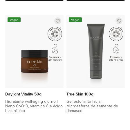
Adicionar
Adic
Vegan
Vegan
a
a
lista
lista
de
de
favoritos
favor
Daylight Vitality 50g
True Skin 100g
Hidratante well-aging diurno |
Gel esfoliante facial |
Nano CoQ10, vitamina C e ácido
Microesferas de semente de
hialurônico
damasco