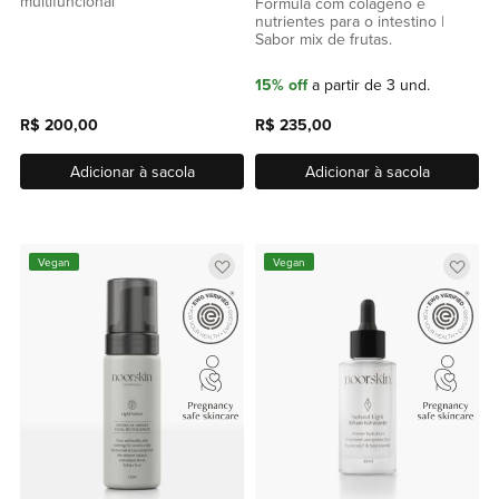
multifuncional
Fórmula com colágeno e
nutrientes para o intestino |
Sabor mix de frutas.
15% off
a partir de 3 und.
R$ 200,00
R$ 235,00
Adicionar à sacola
Adicionar à sacola
Adicionar
Adic
Vegan
Vegan
a
a
lista
lista
de
de
favoritos
favor